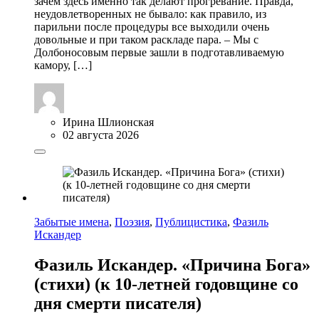
зачем здесь именно так делают прогревание. Правда,
неудовлетворенных не бывало: как правило, из
парильни после процедуры все выходили очень
довольные и при таком раскладе пара. – Мы с
Долбоносовым первые зашли в подготавливаемую
камору, […]
Ирина Шлионская
02 августа 2026
Забытые имена
,
Поэзия
,
Публицистика
,
Фазиль
Искандер
Фазиль Искандер. «Причина Бога»
(стихи) (к 10-летней годовщине со
дня смерти писателя)