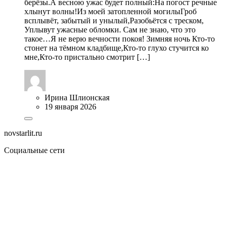
берёзы.А весною ужас будет полный:На погост речные
хлынут волны!Из моей затопленной могилыГроб
всплывёт, забытый и унылый,Разобьётся с треском,
Уплывут ужасные обломки. Сам не знаю, что это
такое…Я не верю вечности покоя! Зимняя ночь Кто-то
стонет на тёмном кладбище,Кто-то глухо стучится ко
мне,Кто-то пристально смотрит […]
Ирина Шлионская
19 января 2026
novstarlit.ru
Социальные сети