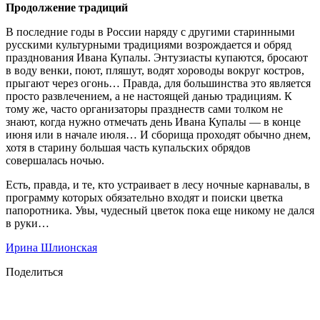
Продолжение традиций
В последние годы в России наряду с другими старинными
русскими культурными традициями возрождается и обряд
празднования Ивана Купалы. Энтузиасты купаются, бросают
в воду венки, поют, пляшут, водят хороводы вокруг костров,
прыгают через огонь… Правда, для большинства это является
просто развлечением, а не настоящей данью традициям. К
тому же, часто организаторы празднеств сами толком не
знают, когда нужно отмечать день Ивана Купалы — в конце
июня или в начале июля… И сборища проходят обычно днем,
хотя в старину большая часть купальских обрядов
совершалась ночью.
Есть, правда, и те, кто устраивает в лесу ночные карнавалы, в
программу которых обязательно входят и поиски цветка
папоротника. Увы, чудесный цветок пока еще никому не дался
в руки…
Ирина Шлионская
Поделиться