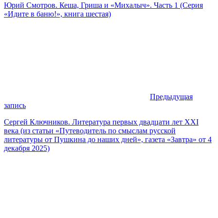
Юрий Смотров. Кеша, Гриша и «Михалыч». Часть 1 (Серия
«Идите в баню!», книга шестая)
Предыдущая
запись
Сергей Ключников. Литература первых двадцати лет XXI
века (из статьи «Путеводитель по смыслам русской
литературы от Пушкина до наших дней», газета «Завтра» от 4
декабря 2025)