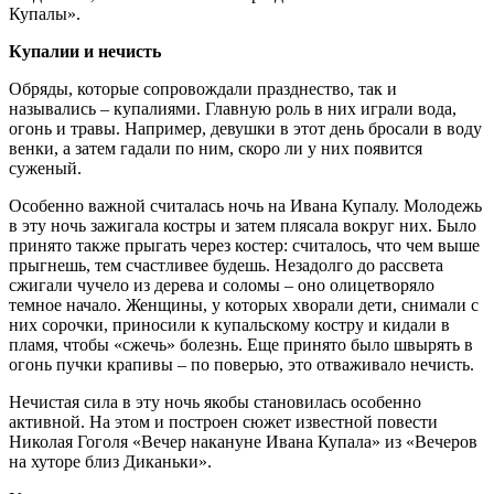
Купалы».
Купалии и нечисть
Обряды, которые сопровождали празднество, так и
назывались – купалиями. Главную роль в них играли вода,
огонь и травы. Например, девушки в этот день бросали в воду
венки, а затем гадали по ним, скоро ли у них появится
суженый.
Особенно важной считалась ночь на Ивана Купалу. Молодежь
в эту ночь зажигала костры и затем плясала вокруг них. Было
принято также прыгать через костер: считалось, что чем выше
прыгнешь, тем счастливее будешь. Незадолго до рассвета
сжигали чучело из дерева и соломы – оно олицетворяло
темное начало. Женщины, у которых хворали дети, снимали с
них сорочки, приносили к купальскому костру и кидали в
пламя, чтобы «сжечь» болезнь. Еще принято было швырять в
огонь пучки крапивы – по поверью, это отваживало нечисть.
Нечистая сила в эту ночь якобы становилась особенно
активной. На этом и построен сюжет известной повести
Николая Гоголя «Вечер накануне Ивана Купала» из «Вечеров
на хуторе близ Диканьки».