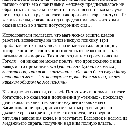
пытаясь сбить его с панталыку. Человеку предписывалось не
обращать на проделки нечисти внимания и ни в коем случае
не выходить из круга до того, как пропоют вторые петухи. Те
же, кто, не выдержав, покидал пределы магического круга,
оказывались во власти потусторонних сил…
Исследователи полагают, что магическая защита кладов
работает, воздействуя на человеческую психику. При
приближении к ним у людей начинаются галлюцинации,
которые они не в состоянии отличить от реальности – так
называемый «морок». Так происходит и с героем повести
Гоголя – он никак не может понять, что происходило с ним
наяву, а что привиделось:
«Тут только, будто сквозь сон,
вспомнил он, что искал какого-то клада, что было ему одному
страшно в лесу… Но за какую цену, как достался он, этого
никаким образом не мог понять»
.
Как видно из повести, ее герой Петро хоть и получил в итоге
богатство, но оказался в подчинении у «темных», поскольку
действовал исключительно по наущению зловещего
Басаврюка и не предпринял никаких мер для защиты от
дьявола: срывая цветок, не очертил круга, не совершил
ритуала надрезания кожи, и в результате Басаврюк и ведьма из
Медвежьего оврага, получили над ним полную власть…