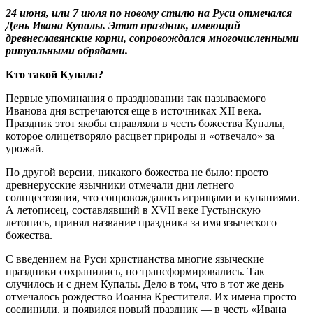
24 июня, или 7 июля по новому стилю на Руси отмечался
День Ивана Купалы. Этот праздник, имеющий
древнеславянские корни, сопровождался многочисленными
ритуальными обрядами.
Кто такой Купала?
Первые упоминания о праздновании так называемого
Иванова дня встречаются еще в источниках XII века.
Праздник этот якобы справляли в честь божества Купалы,
которое олицетворяло расцвет природы и «отвечало» за
урожай.
По другой версии, никакого божества не было: просто
древнерусские язычники отмечали дни летнего
солнцестояния, что сопровождалось игрищами и купаниями.
А летописец, составлявший в XVII веке Густынскую
летопись, принял название праздника за имя языческого
божества.
С введением на Руси христианства многие языческие
праздники сохранились, но трансформировались. Так
случилось и с днем Купалы. Дело в том, что в тот же день
отмечалось рождество Иоанна Крестителя. Их имена просто
соединили, и появился новый праздник — в честь «Ивана