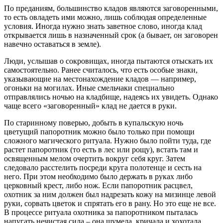
По преданиям, большинство кладов являются заговоренными,
то есть овладеть ими можно, лишь соблюдая определенные
условия. Иногда нужно знать заветное слово, иногда клад
открывается лишь в назначенный срок (а бывает, он заговорен
навечно оставаться в земле).
Люди, услышав о сокровищах, иногда пытаются отыскать их
самостоятельно. Ранее считалось, что есть особые знаки,
указывающие на местонахождение кладов — например,
огоньки на могилах. Иные смельчаки специально
отправлялись ночью на кладбище, надеясь их увидеть. Однако
чаще всего «заговоренный» клад не дается в руки.
По старинному поверью, добыть в купальскую ночь
цветущий папоротник можно было только при помощи
сложного магического ритуала. Нужно было пойти туда, где
растет папоротник (то есть в лес или рощу), встать там и
освященным мелом очертить вокруг себя круг. Затем
следовало расстелить посреди круга полотенце и сесть на
него. При этом необходимо было держать в руках либо
церковный крест, либо нож. Если папоротник расцвел,
охотник за ним должен был надрезать кожу на мизинце левой
руки, сорвать цветок и спрятать его в рану. Но это еще не все.
В процессе ритуала охотника за папоротником пыталась
напугать нечистая сила – она шумела, кричала и хохотала,