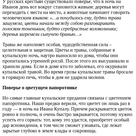
У русских крестьян существовало поверье, что в ночь на
Иванов день все вокруг становится живым: деревья могут
переходить с места на место, а животные начинают говорить
человеческим языком:
«…и почудилось ему, будто трава
зашумела, цветы начали между собою разговаривать
голоском тоненьким, будто серебристые колокольчики;
деревья загремели сыпучею бранью…»
Травы же наполняет особая, чудодейственная сила –
целительная и защитная. Цветы и травы, собранные в
купальскую ночь, наутро выносили из дома, чтобы они
пропитались утренней росой. После этого их высушивали и
хранили дома. Если в доме кто-то заболевал, его окуривали
купальской травой. Во время грозы купальские травы бросали
в горящую печь, чтобы в дом не ударила молния.
Поверье о цветущем папоротнике
Но самые главные купальские предания связаны с цветением
папоротника. Наши предки верили, что цветет он лишь раз в
году — в ночь на Ивана Купалу. Причем раскрывается цветок
ровно в полночь, и очень быстро закрывается, поэтому нужно
успеть его сорвать: тот, кому это удастся, приобретет особый
дар ясновидения, в том числе сможет узнавать, где лежат
зарытые глубоко в земле клады и сокровища.