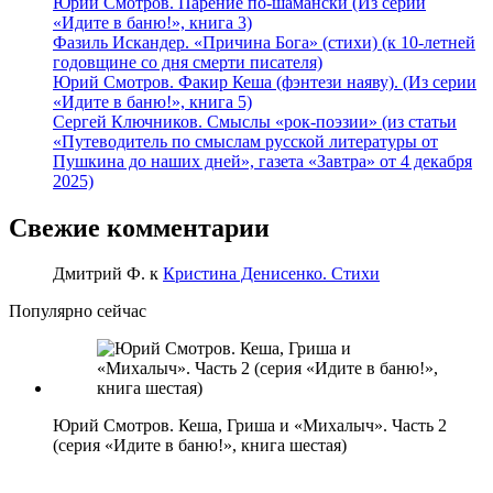
Юрий Смотров. Парение по-шамански (Из серии
«Идите в баню!», книга 3)
Фазиль Искандер. «Причина Бога» (стихи) (к 10-летней
годовщине со дня смерти писателя)
Юрий Смотров. Факир Кеша (фэнтези наяву). (Из серии
«Идите в баню!», книга 5)
Сергей Ключников. Смыслы «рок-поэзии» (из статьи
«Путеводитель по смыслам русской литературы от
Пушкина до наших дней», газета «Завтра» от 4 декабря
2025)
Свежие комментарии
Дмитрий Ф.
к
Кристина Денисенко. Стихи
Популярно сейчас
Юрий Смотров. Кеша, Гриша и «Михалыч». Часть 2
(серия «Идите в баню!», книга шестая)