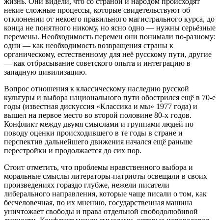
жизнь. Они видели, что со страной и народом происходят
некие сложные процессы, которые свидетельствуют об
отклонении от некоего правильного магистрального курса, до
конца не понятного никому, но ясно одно — нужны серьёзные
перемены. Необходимость перемен они понимали по-разному:
одни — как необходимость возвращения страны к
органическому, естественному для неё русскому пути, другие
— как отбрасывание советского опыта и интеграцию в
западную цивилизацию.
Вопрос отношения к классическому наследию русской
культуры и выбора национального пути обострился ещё в 70-е
годы (известная дискуссия «Классика и мы» 1977 года) и
вышел на первое место во второй половине 80-х годов.
Конфликт между двумя смыслами и группами людей по
поводу оценки происходившего в те годы в стране и
перспектив дальнейшего движения начался ещё раньше
перестройки и продолжается до сих пор.
Стоит отметить, что проблемы нравственного выбора и
моральные смыслы литераторы-патриоты освещали в своих
произведениях гораздо глубже, нежели писатели
либерального направления, которые чаще писали о том, как
бесчеловечная, по их мнению, государственная машина
уничтожает свободы и права отдельной свободолюбивой