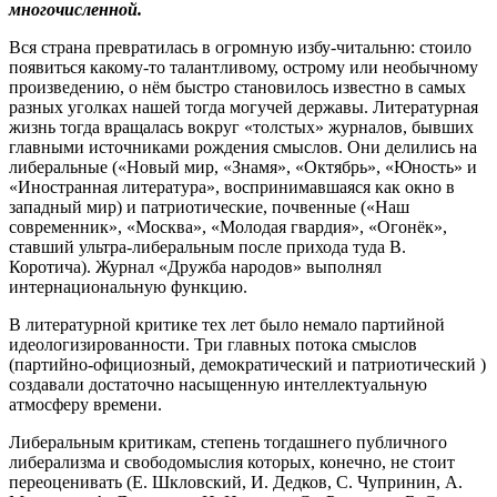
многочисленной.
Вся страна превратилась в огромную избу-читальню: стоило
появиться какому-то талантливому, острому или необычному
произведению, о нём быстро становилось известно в самых
разных уголках нашей тогда могучей державы. Литературная
жизнь тогда вращалась вокруг «толстых» журналов, бывших
главными источниками рождения смыслов. Они делились на
либеральные («Новый мир, «Знамя», «Октябрь», «Юность» и
«Иностранная литература», воспринимавшаяся как окно в
западный мир) и патриотические, почвенные («Наш
современник», «Москва», «Молодая гвардия», «Огонёк»,
ставший ультра-либеральным после прихода туда В.
Коротича). Журнал «Дружба народов» выполнял
интернациональную функцию.
В литературной критике тех лет было немало партийной
идеологизированности. Три главных потока смыслов
(партийно-официозный, демократический и патриотический )
создавали достаточно насыщенную интеллектуальную
атмосферу времени.
Либеральным критикам, степень тогдашнего публичного
либерализма и свободомыслия которых, конечно, не стоит
переоценивать (Е. Шкловский, И. Дедков, С. Чупринин, А.