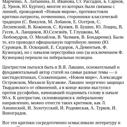
Марченко, А. Латынина, Н. Иванова, Ст. Рассадин, Б. Сарнов,
Д. Урнов, Ю. Буртин), многие из которых были связаны с
линией, проводимой «Новым миром», противостояли
критики-патриоты, почвенники, сторонники классической
традиции (С. Викулов, М. Лобанов, Е. Осетров, С.
Лесневский, В. Кожинов, С. Куняев, В. Бушин, Ю. Лощиц, В.
Гусев, А. Ланщиков, Ю.Селезнёв, Т. Глушкова, М.
Любомудров, О. Михайлов, В. Чалмаев, В. Бондаренко). Были
те, кто проводил официальную партийную линию (Ю.
Суровцев, В. Оскоцкий, Е. Сидоров, А.Дементьев, Ф.
Кузнецов), но с началом перестройки они (за исключением Ф.
Кузнецова) перешли на либеральные позиции.
Центристом пытался быть и В.Я. Лакшин, основательный и
фундаментальный автор статей на самые разные темы — о
шестидесятниках, Солженицыне, «Новом мире», Александре
Островском, Михаиле Булгакове. Лакшин энергично защищал
Твардовского от обвинений, а в конце жизни выступил
против русофобии, начинавшей поднимать голову в начале
90-х. К центристам, склоняющимся к либеральному
направлению, можно отнести таких критиков, как Л.
Аннинский, И. Золотусский, И. Роднянская, А. Турков, И.
Виноградов.
Все эти критики сосредоточенно осмысливали литературу и