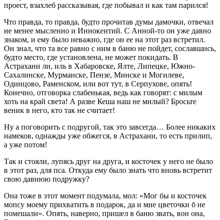
проест, взахлеб рассказывая, где побывал и как там парился!
Что правда, то правда, будто прочитав думы дамочки, отвечал
не менее мысленно и Иннокентий. С Анной-то он уже давно
знаком, и ему было неважно, где он ее на этот раз встретил.
Он знал, что та все равно с ним в баню не пойдет, сославшись,
будто место, где установлена, не может покидать. В
Астрахани ли, иль в Хабаровске, Ялте, Липецке, Южно-
Сахалинске, Мурманске, Пензе, Минске и Могилеве,
Одинцово, Раменском, или вот тут, в Серпухове, опять!
Конечно, отговорка слабенькая, ведь как говорят: с милым
хоть на край света! А разве Кеша наш не милый? Бросьте
веник в него, кто так не считает!
Ну а поговорить с подругой, так это завсегда… Более никаких
намеков, однажды уже обжегся, в Астрахани, то есть прилип,
а уже потом!
Так и стояли, лупясь друг на друга, и косточек у него не было
в этот раз, для пса. Откуда ему было знать что вновь встретит
свою давнюю подружку?
Она тоже в этот момент подумала, мол: «Мог бы и косточек
мопсу моему прихватить в подарок, да и мне цветочки б не
помешали». Опять, наверно, пришел в баню звать, вон она,