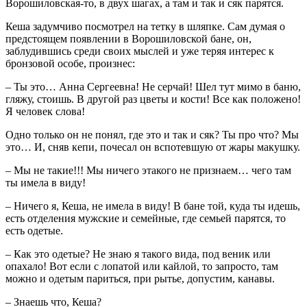
Ворошиловская-то, в двух шагах, а там и так и сяк парятся.
Кеша задумчиво посмотрел на тетку в шляпке. Сам думая о
предстоящем появлении в Ворошиловской бане, он,
заблудившись среди своих мыслей и уже теряя интерес к
бронзовой особе, произнес:
– Ты это… Анна Сергеевна! Не серчай! Шел тут мимо в баню,
гляжу, стоишь. В другой раз цветы и кости! Все как положено!
Я человек слова!
Одно только он не понял, где это и так и сяк? Ты про что? Мы
это… И, сняв кепи, почесал он вспотевшую от жары макушку.
– Мы не такие!!! Мы ничего этакого не признаем… чего там
ты имела в виду!
– Ничего я, Кеша, не имела в виду! В бане той, куда ты идешь,
есть отделения мужские и семейные, где семьей парятся, то
есть одетые.
– Как это одетые? Не знаю я такого вида, под веник или
опахало! Вот если с лопатой или кайлой, то запросто, там
можно и одетым париться, при рытье, допустим, канавы.
– Знаешь что, Кеша?