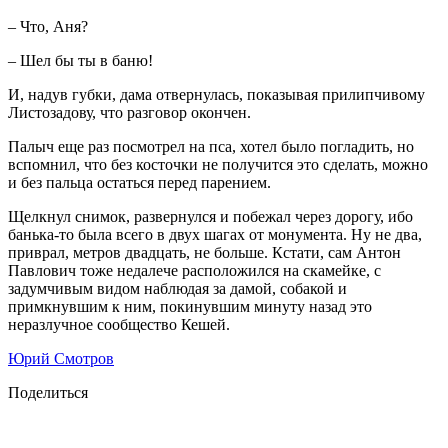
– Что, Аня?
– Шел бы ты в баню!
И, надув губки, дама отвернулась, показывая прилипчивому
Листозадову, что разговор окончен.
Палыч еще раз посмотрел на пса, хотел было погладить, но
вспомнил, что без косточки не получится это сделать, можно
и без пальца остаться перед парением.
Щелкнул снимок, развернулся и побежал через дорогу, ибо
банька-то была всего в двух шагах от монумента. Ну не два,
приврал, метров двадцать, не больше. Кстати, сам Антон
Павлович тоже недалече расположился на скамейке, с
задумчивым видом наблюдая за дамой, собакой и
примкнувшим к ним, покинувшим минуту назад это
неразлучное сообщество Кешей.
Юрий Смотров
Поделиться