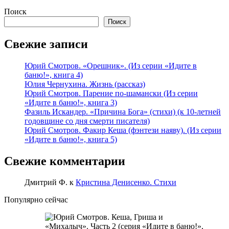
Поиск
Поиск
Свежие записи
Юрий Смотров. «Орешник». (Из серии «Идите в
баню!», книга 4)
Юлия Чернухина. Жизнь (рассказ)
Юрий Смотров. Парение по-шамански (Из серии
«Идите в баню!», книга 3)
Фазиль Искандер. «Причина Бога» (стихи) (к 10-летней
годовщине со дня смерти писателя)
Юрий Смотров. Факир Кеша (фэнтези наяву). (Из серии
«Идите в баню!», книга 5)
Свежие комментарии
Дмитрий Ф.
к
Кристина Денисенко. Стихи
Популярно сейчас