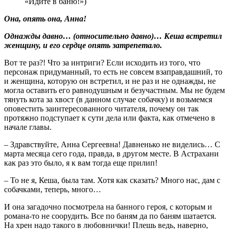
Она, опять она, Анна!
Однажды давно… (относительно давно)… Кеша встретил
женщину, и его сердце опять затрепетало.
Вот те раз?! Что за интриги? Если исходить из того, что
персонаж придуманный, то есть не совсем взаправдашний, то
и женщина, которую он встретил, и не раз и не однажды, не
могла оставить его равнодушным и безучастным. Мы не будем
тянуть кота за хвост (в данном случае собачку) и возьмемся
оповестить заинтересованного читателя, почему он так
протяжно подступает к сути дела или факта, как отмечено в
начале главы.
– Здравствуйте, Анна Сергеевна! Давненько не виделись… С
марта месяца сего года, правда, в другом месте. В Астрахани
как раз это было, я к вам тогда еще прилип!
– То не я, Кеша, была там. Хотя как сказать? Много нас, дам с
собачками, теперь, много…
И она загадочно посмотрела на банного героя, с которым и
романа-то не соорудить. Все по баням да по баням шатается.
На хрен надо такого в любовнички! Плешь ведь, наверно,