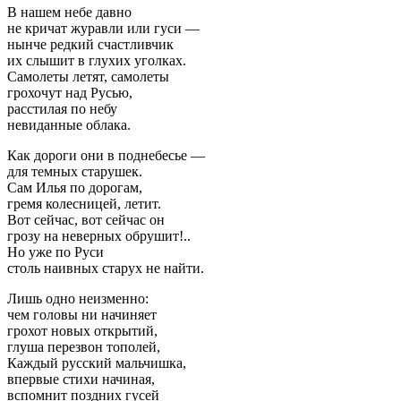
В нашем небе давно
не кричат журавли или гуси —
нынче редкий счастливчик
их слышит в глухих уголках.
Самолеты летят, самолеты
грохочут над Русью,
расстилая по небу
невиданные облака.
Как дороги они в поднебесье —
для темных старушек.
Сам Илья по дорогам,
гремя колесницей, летит.
Вот сейчас, вот сейчас он
грозу на неверных обрушит!..
Но уже по Руси
столь наивных старух не найти.
Лишь одно неизменно:
чем головы ни начиняет
грохот новых открытий,
глуша перезвон тополей,
Каждый русский мальчишка,
впервые стихи начиная,
вспомнит поздних гусей