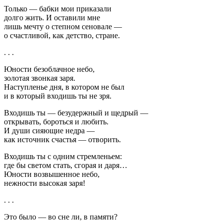
Только — бабки мои приказали
долго жить. И оставили мне
лишь мечту о степном сеновале —
о счастливой, как детство, стране.
. . .
Юности безоблачное небо,
золотая звонкая заря.
Наступленье дня, в котором не был
и в который входишь ты не зря.
Входишь ты — безудержный и щедрый —
открывать, бороться и любить.
И души сияющие недра —
как источник счастья — отворить.
Входишь ты с одним стремленьем:
где бы светом стать, сгорая и даря…
Юности возвышенное небо,
нежности высокая заря!
. . .
Это было — во сне ли, в памяти?