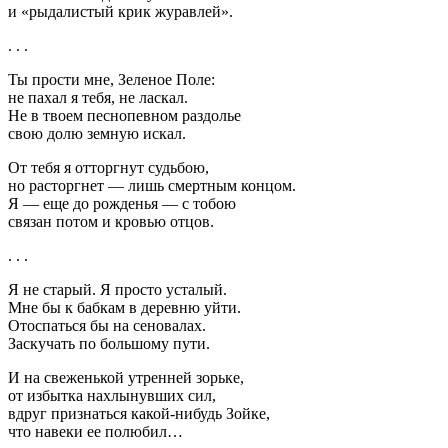
и «рыдалистый крик журавлей».
. . .
Ты прости мне, Зеленое Поле:
не пахал я тебя, не ласкал.
Не в твоем песнопевном раздолье
свою долю земную искал.
От тебя я отторгнут судьбою,
но расторгнет — лишь смертным концом.
Я — еще до рожденья — с тобою
связан потом и кровью отцов.
. . .
Я не старый. Я просто усталый.
Мне бы к бабкам в деревню уйти.
Отоспаться бы на сеновалах.
Заскучать по большому пути.
И на свеженькой утренней зорьке,
от избытка нахлынувших сил,
вдруг признаться какой-нибудь Зойке,
что навеки ее полюбил…