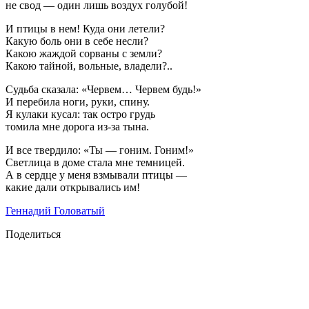
не свод — один лишь воздух голубой!
И птицы в нем! Куда они летели?
Какую боль они в себе несли?
Какою жаждой сорваны с земли?
Какою тайной, вольные, владели?..
Судьба сказала: «Червем… Червем будь!»
И перебила ноги, руки, спину.
Я кулаки кусал: так остро грудь
томила мне дорога из-за тына.
И все твердило: «Ты — гоним. Гоним!»
Светлица в доме стала мне темницей.
А в сердце у меня взмывали птицы —
какие дали открывались им!
Геннадий Головатый
Поделиться