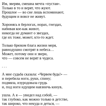
Им, зверям, смешна мечта «пустая».
Только в то и верят, что жуют.
Прошлое — во сне лишь вспоминают,
будущим и вовсе не живут.
Хоронясь в берлогах, норах, гнездах,
набивая кое-как живот,
никогда не думают о звездах,
где их тоже, может, кто-то ждет.
Только брюхом блага жизни меря,
равнодушно смотрят в небеса…
Может, потому они и звери,
что — совсем не верят в чудеса.
. . .
А мне судьба сказала: «Червем будь!» —
и перебила ноги, руки, спину;
подмяла, изуродовала грудь
и, под ноги идущим навзничь кинув,
ушла. А я — увидел над собой, —
так глубоко, как можно только в детстве,
так широко, что некуда и деться, —