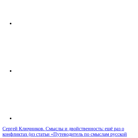
Сергей Ключников. Смыслы и двойственность: ещё раз о
конфликтах (из статьи «Путеводитель по смыслам русской