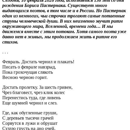
Сегодня, 10 февраля 2026 года, исполняется 136 лет со дня
рождения Бориса Пастернака. Существует много
выдающихся поэтов, в том числе и в России. Но Пастернак
один из немногих, чьи строчки трогают самые потаенные
струны человеческой души. В них неизменно звучит ритм
окружающего мира, Вселенной, времени года… И мы
движемся вместе с этим потоком. Хотя самого поэта уже
давно нет в живых, мы продолжаем жить в ритме его
стихов.
. . .
Февраль. Достать чернил и плакать!
Писать о феврале навзрыд,
Пока грохочущая слякоть
Весною черною горит.
Достать пролетку. За шесть гривен,
Чрез благовест, чрез клик колес
Перенестись туда, где ливень
Еще шумней чернил и слез.
Где, как обугленные груши,
С деревьев тысячи грачей
Сорвутся в лужи и обрушат
Сухую грусть на дно очей.