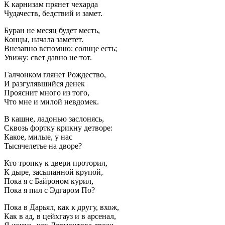
К карнизам прянет чехарда
Чудачеств, бедствий и замет.
Буран не месяц будет месть,
Концы, начала заметет.
Внезапно вспомню: солнце есть;
Увижу: свет давно не тот.
Галчонком глянет Рождество,
И разгулявшийся денек
Прояснит много из того,
Что мне и милой невдомек.
В кашне, ладонью заслонясь,
Сквозь фортку крикну детворе:
Какое, милые, у нас
Тысячелетье на дворе?
Кто тропку к двери проторил,
К дыре, засыпанной крупой,
Пока я с Байроном курил,
Пока я пил с Эдгаром По?
Пока в Дарьял, как к другу, вхож,
Как в ад, в цейхгауз и в арсенал,