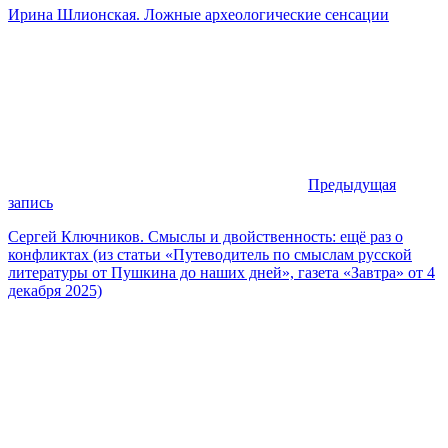
Ирина Шлионская. Ложные археологические сенсации
Предыдущая
запись
Сергей Ключников. Смыслы и двойственность: ещё раз о
конфликтах (из статьи «Путеводитель по смыслам русской
литературы от Пушкина до наших дней», газета «Завтра» от 4
декабря 2025)