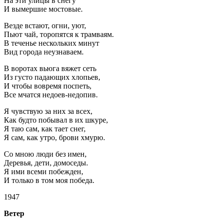
На эти улицы в снегу
И вымершие мостовые.
Везде встают, огни, уют,
Пьют чай, торопятся к трамваям.
В теченье нескольких минут
Вид города неузнаваем.
В воротах вьюга вяжет сеть
Из густо падающих хлопьев,
И чтобы вовремя поспеть,
Все мчатся недоев-недопив.
Я чувствую за них за всех,
Как будто побывал в их шкуре,
Я таю сам, как тает снег,
Я сам, как утро, брови хмурю.
Со мною люди без имен,
Деревья, дети, домоседы.
Я ими всеми побежден,
И только в том моя победа.
1947
Ветер