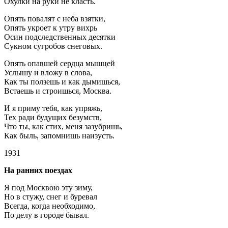
Охулки на руки не класть.
Опять повалят с неба взятки,
Опять укроет к утру вихрь
Осин подследственных десятки
Сукном сугробов снеговых.
Опять опавшей сердца мышцей
Услышу и вложу в слова,
Как ты ползешь и как дымишься,
Встаешь и строишься, Москва.
И я приму тебя, как упряжь,
Тех ради будущих безумств,
Что ты, как стих, меня зазубришь,
Как быль, запомнишь наизусть.
1931
На ранних поездах
Я под Москвою эту зиму,
Но в стужу, снег и буревал
Всегда, когда необходимо,
По делу в городе бывал.