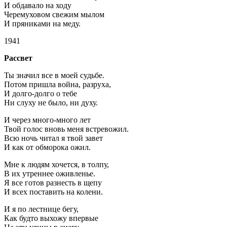
И обдавало на ходу
Черемуховом свежим мылом
И пряниками на меду.
1941
Рассвет
Ты значил все в моей судьбе.
Потом пришла война, разруха,
И долго-долго о тебе
Ни слуху не было, ни духу.
И через много-много лет
Твой голос вновь меня встревожил.
Всю ночь читал я твой завет
И как от обморока ожил.
Мне к людям хочется, в толпу,
B их утреннее оживленье.
Я все готов разнесть в щепу
И всех поставить на колени.
И я по лестнице бегу,
Как будто выхожу впервые