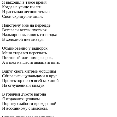
Я выходил в такое время,
Когда на улице ни зги,
И рассыпал лесною темью
Свои скрипучие шаги.
Навстречу мне на переезде
Вставали ветлы пустыря.
Надмирно высились созвездья
В холодной яме января.
Обыкновенно у задворок
Меня старался перегнать
Почтовый или номер сорок,
А я шел на шесть двадцать пять.
Вдруг света хитрые морщины
Сбирались щупальцами в круг.
Прожектор несся всей махиной
На оглушенный виадук.
B горячей духоте вагона
Я отдавался целиком
Порыву слабости врожденной
И всосанному с молоком.