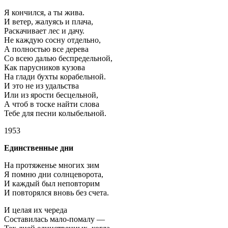
Я кончился, а ты жива.
И ветер, жалуясь и плача,
Раскачивает лес и дачу.
Не каждую сосну отдельно,
А полностью все дерева
Со всею далью беспредельной,
Как парусников кузова
На глади бухты корабельной.
И это не из удальства
Или из ярости бесцельной,
А чтоб в тоске найти слова
Тебе для песни колыбельной.
1953
Единственные дни
На протяженье многих зим
Я помню дни солнцеворота,
И каждый был неповторим
И повторялся вновь без счета.
И целая их череда
Составилась мало-помалу —