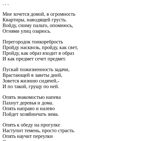
. . .
Мне хочется домой, в огромность
Квартиры, наводящей грусть.
Войду, сниму пальто, опомнюсь,
Огнями улиц озарюсь.
Перегородок тонкоребрость
Пройду насквозь, пройду, как свет,
Пройду, как образ входит в образ
И как предмет сечет предмет.
Пускай пожизненность задачи,
Врастающей в заветы дней,
Зовется жизнию сидячей,-
И по такой, грущу по ней.
Опять знакомостью напева
Пахнут деревья и дома.
Опять направо и налево
Пойдет хозяйничать зима.
Опять к обеду на прогулке
Наступит темень, просто страсть.
Опять научит переулки