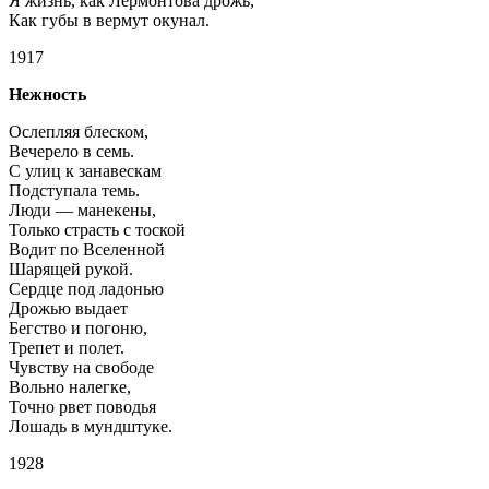
Я жизнь, как Лермонтова дрожь,
Как губы в вермут окунал.
1917
Нежность
Ослепляя блеском,
Вечерело в семь.
С улиц к занавескам
Подступала темь.
Люди — манекены,
Только страсть с тоской
Водит по Вселенной
Шарящей рукой.
Сердце под ладонью
Дрожью выдает
Бегство и погоню,
Трепет и полет.
Чувству на свободе
Вольно налегке,
Точно рвет поводья
Лошадь в мундштуке.
1928