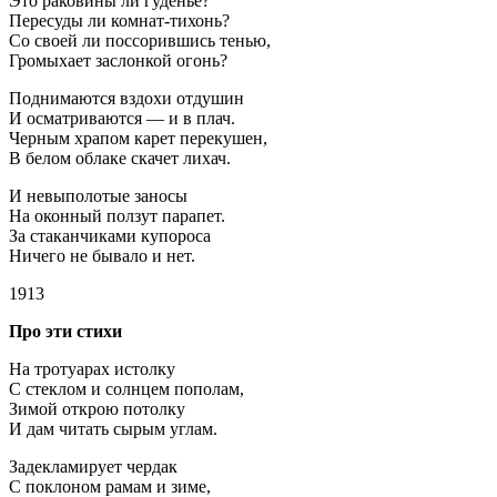
Это раковины ли гуденье?
Пересуды ли комнат-тихонь?
Со своей ли поссорившись тенью,
Громыхает заслонкой огонь?
Поднимаются вздохи отдушин
И осматриваются — и в плач.
Черным храпом карет перекушен,
В белом облаке скачет лихач.
И невыполотые заносы
На оконный ползут парапет.
За стаканчиками купороса
Ничего не бывало и нет.
1913
Про эти стихи
На тротуарах истолку
С стеклом и солнцем пополам,
Зимой открою потолку
И дам читать сырым углам.
Задекламирует чердак
С поклоном рамам и зиме,