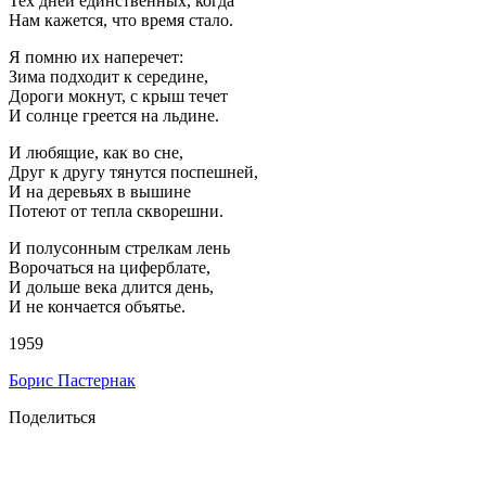
Тех дней единственных, когда
Нам кажется, что время стало.
Я помню их наперечет:
Зима подходит к середине,
Дороги мокнут, с крыш течет
И солнце греется на льдине.
И любящие, как во сне,
Друг к другу тянутся поспешней,
И на деревьях в вышине
Потеют от тепла скворешни.
И полусонным стрелкам лень
Ворочаться на циферблате,
И дольше века длится день,
И не кончается объятье.
1959
Борис Пастернак
Поделиться