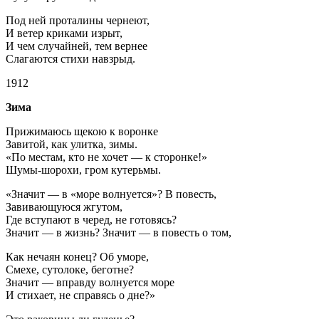
Под ней проталины чернеют,
И ветер криками изрыт,
И чем случайней, тем вернее
Слагаются стихи навзрыд.
1912
Зима
Прижимаюсь щекою к воронке
Завитой, как улитка, зимы.
«По местам, кто не хочет — к сторонке!»
Шумы-шорохи, гром кутерьмы.
«Значит — в «море волнуется»? B повесть,
Завивающуюся жгутом,
Где вступают в черед, не готовясь?
Значит — в жизнь? Значит — в повесть о том,
Как нечаян конец? Об уморе,
Смехе, сутолоке, беготне?
Значит — вправду волнуется море
И стихает, не справясь о дне?»