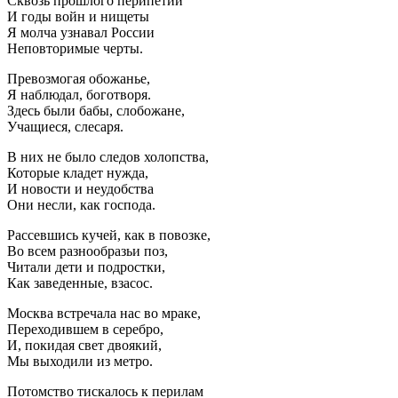
Сквозь прошлого перипетии
И годы войн и нищеты
Я молча узнавал России
Неповторимые черты.
Превозмогая обожанье,
Я наблюдал, боготворя.
Здесь были бабы, слобожане,
Учащиеся, слесаря.
В них не было следов холопства,
Которые кладет нужда,
И новости и неудобства
Они несли, как господа.
Рассевшись кучей, как в повозке,
Во всем разнообразьи поз,
Читали дети и подростки,
Как заведенные, взасос.
Москва встречала нас во мраке,
Переходившем в серебро,
И, покидая свет двоякий,
Мы выходили из метро.
Потомство тискалось к перилам