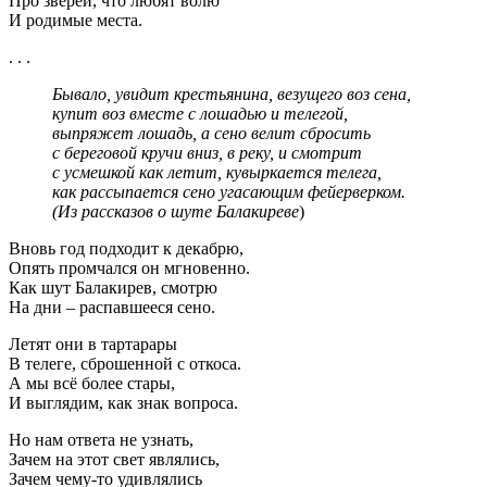
Про зверей, что любят волю
И родимые места.
. . .
Бывало, увидит крестьянина, везущего воз сена,
купит воз вместе с лошадью и телегой,
выпряжет лошадь, а сено велит сбросить
с береговой кручи вниз, в реку, и смотрит
с усмешкой как летит, кувыркается телега,
как рассыпается сено угасающим фейерверком.
(Из рассказов о шуте Балакиреве
)
Вновь год подходит к декабрю,
Опять промчался он мгновенно.
Как шут Балакирев, смотрю
На дни – распавшееся сено.
Летят они в тартарары
В телеге, сброшенной с откоса.
А мы всё более стары,
И выглядим, как знак вопроса.
Но нам ответа не узнать,
Зачем на этот свет являлись,
Зачем чему-то удивлялись