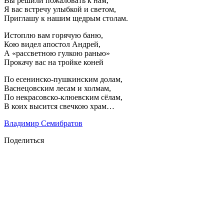
Вы решили пожаловать к нам,
Я вас встречу улыбкой и светом,
Приглашу к нашим щедрым столам.
Истоплю вам горячую баню,
Кою видел апостол Андрей,
А «рассветною гулкою ранью»
Прокачу вас на тройке коней
По есенинско-пушкинским долам,
Васнецовским лесам и холмам,
По некрасовско-клюевским сёлам,
В коих высится свечкою храм…
Владимир Семибратов
Поделиться