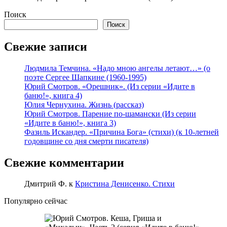
Поиск
Поиск
Свежие записи
Людмила Темчина. «Надо мною ангелы летают…» (о
поэте Сергее Шапкине (1960-1995)
Юрий Смотров. «Орешник». (Из серии «Идите в
баню!», книга 4)
Юлия Чернухина. Жизнь (рассказ)
Юрий Смотров. Парение по-шамански (Из серии
«Идите в баню!», книга 3)
Фазиль Искандер. «Причина Бога» (стихи) (к 10-летней
годовщине со дня смерти писателя)
Свежие комментарии
Дмитрий Ф.
к
Кристина Денисенко. Стихи
Популярно сейчас