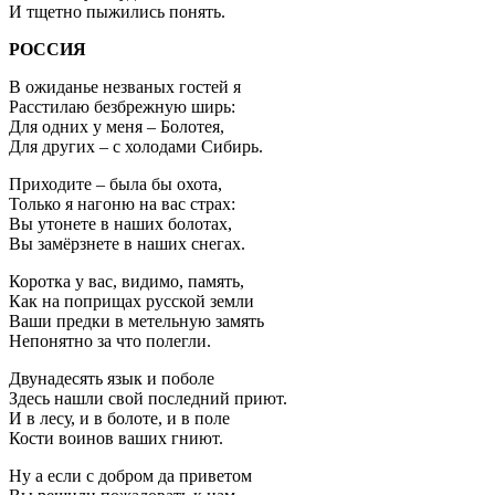
И тщетно пыжились понять.
РОССИЯ
В ожиданье незваных гостей я
Расстилаю безбрежную ширь:
Для одних у меня – Болотея,
Для других – с холодами Сибирь.
Приходите – была бы охота,
Только я нагоню на вас страх:
Вы утонете в наших болотах,
Вы замёрзнете в наших снегах.
Коротка у вас, видимо, память,
Как на поприщах русской земли
Ваши предки в метельную замять
Непонятно за что полегли.
Двунадесять язык и поболе
Здесь нашли свой последний приют.
И в лесу, и в болоте, и в поле
Кости воинов ваших гниют.
Ну а если с добром да приветом