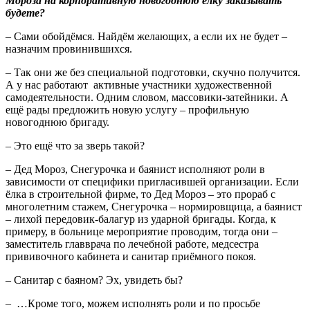
Мороза на корпоративную новогоднюю ёлку заказывать
будете?
– Сами обойдёмся. Найдём желающих, а если их не будет –
назначим провинившихся.
– Так они же без специальной подготовки, скучно получится.
А у нас работают активные участники художественной
самодеятельности. Одним словом, массовики-затейники. А
ещё рады предложить новую услугу – профильную
новогоднюю бригаду.
– Это ещё что за зверь такой?
– Дед Мороз, Снегурочка и баянист исполняют роли в
зависимости от специфики пригласившей организации. Если
ёлка в строительной фирме, то Дед Мороз – это прораб с
многолетним стажем, Снегурочка – нормировщица, а баянист
– лихой передовик-балагур из ударной бригады. Когда, к
примеру, в больнице мероприятие проводим, тогда они –
заместитель главврача по лечебной работе, медсестра
прививочного кабинета и санитар приёмного покоя.
– Санитар с баяном? Эх, увидеть бы?
– …Кроме того, можем исполнять роли и по просьбе