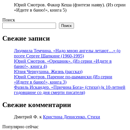
Юрий Смотров. Факир Кеша (фэнтези наяву). (Из серии
«Идите в баню!», книга 5)
Поиск
Поиск
Свежие записи
Людмила Темчина. «Надо мною ангелы летают…» (о
поэте Сергее Шапкине (1960-1995)
Юрий Смотров. «Орешник». (Из серии «Идите в
баню!», книга 4)
Юлия Чернухина. Жизнь (рассказ)
Юрий Смотров. Парение по-шамански (Из серии
«Идите в баню!», книга 3)
Фазиль Искандер. «Причина Бога» (стихи) (к 10-летней
годовщине со дня смерти писателя)
Свежие комментарии
Дмитрий Ф.
к
Кристина Денисенко. Стихи
Популярно сейчас