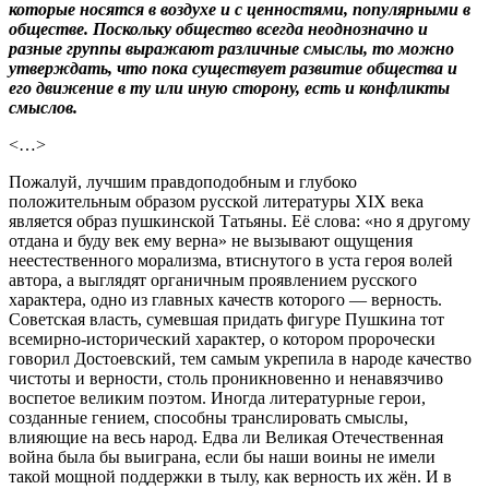
которые носятся в воздухе и с ценностями, популярными в
обществе. Поскольку общество всегда неоднозначно и
разные группы выражают различные смыслы, то можно
утверждать, что пока существует развитие общества и
его движение в ту или иную сторону, есть и конфликты
смыслов.
<…>
Пожалуй, лучшим правдоподобным и глубоко
положительным образом русской литературы XIX века
является образ пушкинской Татьяны. Её слова: «но я другому
отдана и буду век ему верна» не вызывают ощущения
неестественного морализма, втиснутого в уста героя волей
автора, а выглядят органичным проявлением русского
характера, одно из главных качеств которого — верность.
Советская власть, сумевшая придать фигуре Пушкина тот
всемирно-исторический характер, о котором пророчески
говорил Достоевский, тем самым укрепила в народе качество
чистоты и верности, столь проникновенно и ненавязчиво
воспетое великим поэтом. Иногда литературные герои,
созданные гением, способны транслировать смыслы,
влияющие на весь народ. Едва ли Великая Отечественная
война была бы выиграна, если бы наши воины не имели
такой мощной поддержки в тылу, как верность их жён. И в