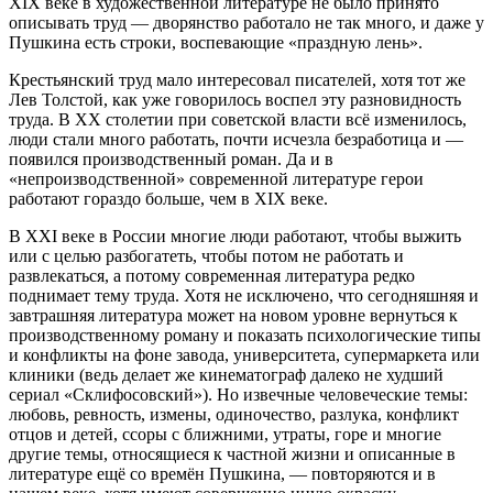
XIX веке в художественной литературе не было принято
описывать труд — дворянство работало не так много, и даже у
Пушкина есть строки, воспевающие «праздную лень».
Крестьянский труд мало интересовал писателей, хотя тот же
Лев Толстой, как уже говорилось воспел эту разновидность
труда. В XX столетии при советской власти всё изменилось,
люди стали много работать, почти исчезла безработица и —
появился производственный роман. Да и в
«непроизводственной» современной литературе герои
работают гораздо больше, чем в XIX веке.
В XXI веке в России многие люди работают, чтобы выжить
или с целью разбогатеть, чтобы потом не работать и
развлекаться, а потому современная литература редко
поднимает тему труда. Хотя не исключено, что сегодняшняя и
завтрашняя литература может на новом уровне вернуться к
производственному роману и показать психологические типы
и конфликты на фоне завода, университета, супермаркета или
клиники (ведь делает же кинематограф далеко не худший
сериал «Склифосовский»). Но извечные человеческие темы:
любовь, ревность, измены, одиночество, разлука, конфликт
отцов и детей, ссоры с ближними, утраты, горе и многие
другие темы, относящиеся к частной жизни и описанные в
литературе ещё со времён Пушкина, — повторяются и в