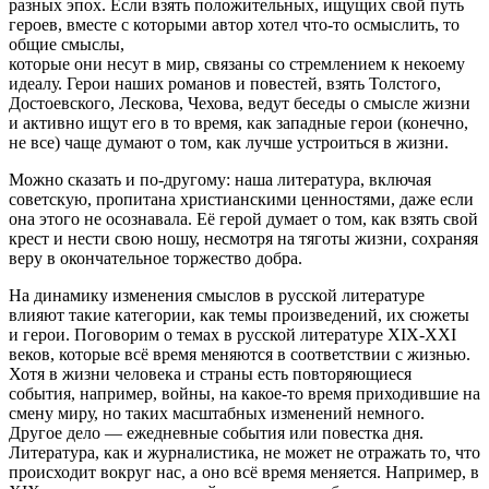
разных эпох. Если взять положительных, ищущих свой путь
героев, вместе с которыми автор хотел что-то осмыслить, то
общие смыслы,
которые они несут в мир, связаны со стремлением к некоему
идеалу. Герои наших романов и повестей, взять Толстого,
Достоевского, Лескова, Чехова, ведут беседы о смысле жизни
и активно ищут его в то время, как западные герои (конечно,
не все) чаще думают о том, как лучше устроиться в жизни.
Можно сказать и по-другому: наша литература, включая
советскую, пропитана христианскими ценностями, даже если
она этого не осознавала. Её герой думает о том, как взять свой
крест и нести свою ношу, несмотря на тяготы жизни, сохраняя
веру в окончательное торжество добра.
На динамику изменения смыслов в русской литературе
влияют такие категории, как темы произведений, их сюжеты
и герои. Поговорим о темах в русской литературе XIX-XXI
веков, которые всё время меняются в соответствии с жизнью.
Хотя в жизни человека и страны есть повторяющиеся
события, например, войны, на какое-то время приходившие на
смену миру, но таких масштабных изменений немного.
Другое дело — ежедневные события или повестка дня.
Литература, как и журналистика, не может не отражать то, что
происходит вокруг нас, а оно всё время меняется. Например, в