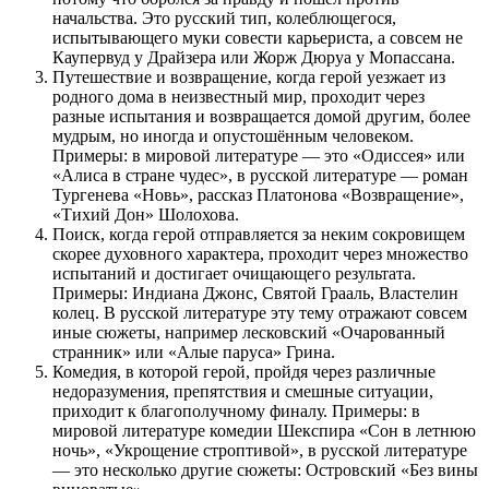
начальства. Это русский тип, колеблющегося,
испытывающего муки совести карьериста, а совсем не
Каупервуд у Драйзера или Жорж Дюруа у Мопассана.
Путешествие и возвращение, когда герой уезжает из
родного дома в неизвестный мир, проходит через
разные испытания и возвращается домой другим, более
мудрым, но иногда и опустошённым человеком.
Примеры: в мировой литературе — это «Одиссея» или
«Алиса в стране чудес», в русской литературе — роман
Тургенева «Новь», рассказ Платонова «Возвращение»,
«Тихий Дон» Шолохова.
Поиск, когда герой отправляется за неким сокровищем
скорее духовного характера, проходит через множество
испытаний и достигает очищающего результата.
Примеры: Индиана Джонс, Святой Грааль, Властелин
колец. В русской литературе эту тему отражают совсем
иные сюжеты, например лесковский «Очарованный
странник» или «Алые паруса» Грина.
Комедия, в которой герой, пройдя через различные
недоразумения, препятствия и смешные ситуации,
приходит к благополучному финалу. Примеры: в
мировой литературе комедии Шекспира «Сон в летнюю
ночь», «Укрощение строптивой», в русской литературе
— это несколько другие сюжеты: Островский «Без вины