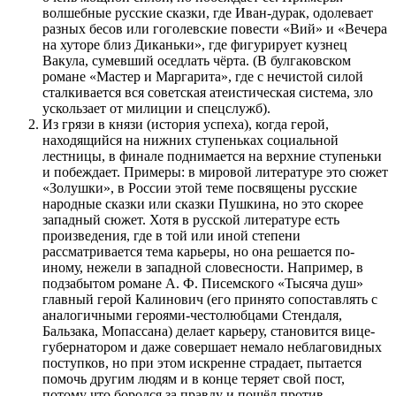
волшебные русские сказки, где Иван-дурак, одолевает
разных бесов или гоголевские повести «Вий» и «Вечера
на хуторе близ Диканьки», где фигурирует кузнец
Вакула, сумевший оседлать чёрта. (В булгаковском
романе «Мастер и Маргарита», где с нечистой силой
сталкивается вся советская атеистическая система, зло
ускользает от милиции и спецслужб).
Из грязи в князи (история успеха), когда герой,
находящийся на нижних ступеньках социальной
лестницы, в финале поднимается на верхние ступеньки
и побеждает. Примеры: в мировой литературе это сюжет
«Золушки», в России этой теме посвящены русские
народные сказки или сказки Пушкина, но это скорее
западный сюжет. Хотя в русской литературе есть
произведения, где в той или иной степени
рассматривается тема карьеры, но она решается по-
иному, нежели в западной словесности. Например, в
подзабытом романе А. Ф. Писемского «Тысяча душ»
главный герой Калинович (его принято сопоставлять с
аналогичными героями-честолюбцами Стендаля,
Бальзака, Мопассана) делает карьеру, становится вице-
губернатором и даже совершает немало неблаговидных
поступков, но при этом искренне страдает, пытается
помочь другим людям и в конце теряет свой пост,
потому что боролся за правду и пошёл против