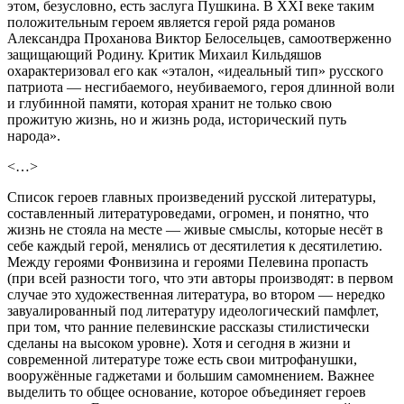
этом, безусловно, есть заслуга Пушкина. В XXI веке таким
положительным героем является герой ряда романов
Александра Проханова Виктор Белосельцев, самоотверженно
защищающий Родину. Критик Михаил Кильдяшов
охарактеризовал его как «эталон, «идеальный тип» русского
патриота — несгибаемого, неубиваемого, героя длинной воли
и глубинной памяти, которая хранит не только свою
прожитую жизнь, но и жизнь рода, исторический путь
народа».
<…>
Список героев главных произведений русской литературы,
составленный литературоведами, огромен, и понятно, что
жизнь не стояла на месте — живые смыслы, которые несёт в
себе каждый герой, менялись от десятилетия к десятилетию.
Между героями Фонвизина и героями Пелевина пропасть
(при всей разности того, что эти авторы производят: в первом
случае это художественная литература, во втором — нередко
завуалированный под литературу идеологический памфлет,
при том, что ранние пелевинские рассказы стилистически
сделаны на высоком уровне). Хотя и сегодня в жизни и
современной литературе тоже есть свои митрофанушки,
вооружённые гаджетами и большим самомнением. Важнее
выделить то общее основание, которое объединяет героев