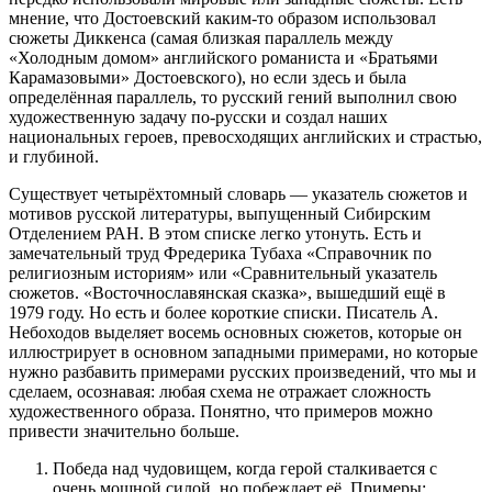
мнение, что Достоевский каким-то образом использовал
сюжеты Диккенса (самая близкая параллель между
«Холодным домом» английского романиста и «Братьями
Карамазовыми» Достоевского), но если здесь и была
определённая параллель, то русский гений выполнил свою
художественную задачу по-русски и создал наших
национальных героев, превосходящих английских и страстью,
и глубиной.
Существует четырёхтомный словарь — указатель сюжетов и
мотивов русской литературы, выпущенный Сибирским
Отделением РАН. В этом списке легко утонуть. Есть и
замечательный труд Фредерика Тубаха «Справочник по
религиозным историям» или «Сравнительный указатель
сюжетов. «Восточнославянская сказка», вышедший ещё в
1979 году. Но есть и более короткие списки. Писатель А.
Небоходов выделяет восемь основных сюжетов, которые он
иллюстрирует в основном западными примерами, но которые
нужно разбавить примерами русских произведений, что мы и
сделаем, осознавая: любая схема не отражает сложность
художественного образа. Понятно, что примеров можно
привести значительно больше.
Победа над чудовищем, когда герой сталкивается с
очень мощной силой, но побеждает её. Примеры: