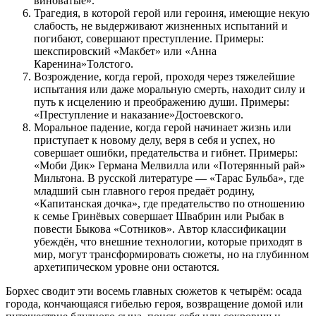
виноватые».
Трагедия, в которой герой или героиня, имеющие некую
слабость, не выдерживают жизненных испытаний и
погибают, совершают преступление. Примеры:
шекспировский «Макбет» или «Анна
Каренина»Толстого.
Возрождение, когда герой, проходя через тяжелейшие
испытания или даже моральную смерть, находит силу и
путь к исцелению и преображению души. Примеры:
«Преступление и наказание»Достоевского.
Моральное падение, когда герой начинает жизнь или
приступает к новому делу, веря в себя и успех, но
совершает ошибки, предательства и гибнет. Примеры:
«Моби Дик» Германа Мелвилла или «Потерянный рай»
Мильтона. В русской литературе — «Тарас Бульба», где
младший сын главного героя предаёт родину,
«Капитанская дочка», где предательство по отношению
к семье Гринёвых совершает Швабрин или Рыбак в
повести Быкова «Сотников». Автор классификации
убеждён, что внешние технологии, которые приходят в
мир, могут трансформировать сюжеты, но на глубинном
архетипическом уровне они остаются.
Борхес сводит эти восемь главных сюжетов к четырём: осада
города, кончающаяся гибелью героя, возвращение домой или