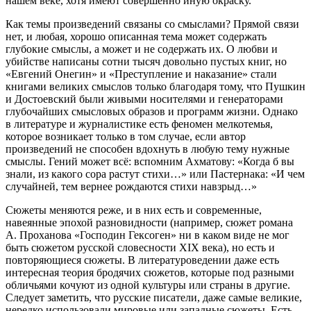
нашем веке, хотя имеют совершенно иную окраску.
Как темы произведений связаны со смыслами? Прямой связи
нет, и любая, хорошо описанная тема может содержать
глубокие смыслы, а может и не содержать их. О любви и
убийстве написаны сотни тысяч довольно пустых книг, но
«Евгений Онегин» и «Преступление и наказание» стали
книгами великих смыслов только благодаря тому, что Пушкин
и Достоевский были живыми носителями и генераторами
глубочайших смысловых образов и программ жизни. Однако
в литературе и журналистике есть феномен мелкотемья,
которое возникает только в том случае, если автор
произведений не способен вдохнуть в любую тему нужные
смыслы. Гений может всё: вспомним Ахматову: «Когда б вы
знали, из какого сора растут стихи…» или Пастернака: «И чем
случайней, тем вернее рождаются стихи навзрыд…»
Сюжеты меняются реже, и в них есть и современные,
навеянные эпохой разновидности (например, сюжет романа
А. Проханова «Господин Гексоген» ни в каком виде не мог
быть сюжетом русской словесности XIX века), но есть и
повторяющиеся сюжеты. В литературоведении даже есть
интересная теория бродячих сюжетов, которые под разными
обличьями кочуют из одной культуры или страны в другие.
Следует заметить, что русские писатели, даже самые великие,
нередко использовали мировые или западные сюжеты. Есть