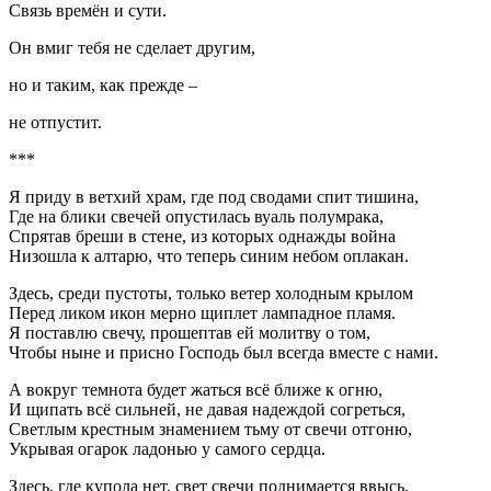
Связь времён и сути.
Он вмиг тебя не сделает другим,
но и таким, как прежде –
не отпустит.
***
Я приду в ветхий храм, где под сводами спит тишина,
Где на блики свечей опустилась вуаль полумрака,
Спрятав бреши в стене, из которых однажды война
Низошла к алтарю, что теперь синим небом оплакан.
Здесь, среди пустоты, только ветер холодным крылом
Перед ликом икон мерно щиплет лампадное пламя.
Я поставлю свечу, прошептав ей молитву о том,
Чтобы ныне и присно Господь был всегда вместе с нами.
А вокруг темнота будет жаться всё ближе к огню,
И щипать всё сильней, не давая надеждой согреться,
Светлым крестным знамением тьму от свечи отгоню,
Укрывая огарок ладонью у самого сердца.
Здесь, где купола нет, свет свечи поднимается ввысь,