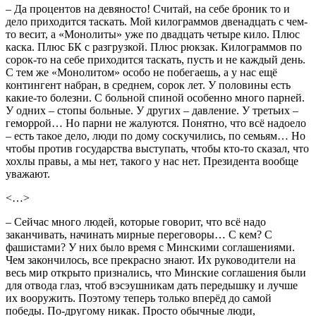
– Да процентов на девяносто! Считай, на себе броник то и
дело приходится таскать. Мой килограммов двенадцать с чем-
то весит, а «Монолиты» уже по двадцать четыре кило. Плюс
каска. Плюс БК с разгрузкой. Плюс рюкзак. Килограммов по
сорок-то на себе приходится таскать, пусть и не каждый день.
С тем же «Монолитом» особо не побегаешь, а у нас ещё
контингент набран, в среднем, сорок лет. У половины есть
какие-то болезни. С больной спиной особенно много парней.
У одних – стопы больные. У других – давление. У третьих –
геморрой… Но парни не жалуются. Понятно, что всё надоело
– есть такое дело, люди по дому соскучились, по семьям… Но
чтобы против государства выступать, чтобы кто-то сказал, что
хохлы правы, а мы нет, такого у нас нет. Президента вообще
уважают.
<…>
– Сейчас много людей, которые говорит, что всё надо
заканчивать, начинать мирные переговоры… С кем? С
фашистами? У них было время с Минскими соглашениями.
Чем закончилось, все прекрасно знают. Их руководители на
весь мир открыто признались, что Минские соглашения были
для отвода глаз, чтоб вэсэушникам дать передышку и лучше
их вооружить. Поэтому теперь только вперёд до самой
победы. По-другому никак. Просто обычные люди,