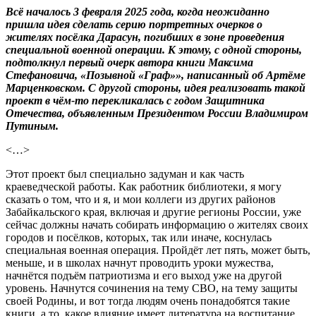
Всё началось 3 февраля 2025 года, когда неожиданно
пришла идея сделать серию портретных очерков о
жителях посёлка Дарасун, погибших в зоне проведения
специальной военной операции. К этому, с одной стороны,
подтолкнул первый очерк автора книги Максима
Стефановича, «Позывной «Граф»», написанный об Артёме
Марценковском. С другой стороны, идея реализовать такой
проект в чём-то перекликалась с годом Защитника
Отечества, объявленным Президентом России Владимиром
Путиным.
<…>
Этот проект был специально задуман и как часть
краеведческой работы. Как работник библиотеки, я могу
сказать о том, что и я, и мои коллеги из других районов
Забайкальского края, включая и другие регионы России, уже
сейчас должны начать собирать информацию о жителях своих
городов и посёлков, которых, так или иначе, коснулась
специальная военная операция. Пройдёт лет пять, может быть,
меньше, и в школах начнут проводить уроки мужества,
начнётся подъём патриотизма и его выход уже на другой
уровень. Начнутся сочинения на тему СВО, на тему защиты
своей Родины, и вот тогда людям очень понадобятся такие
книги, а то, какое влияние имеет литература на воспитание