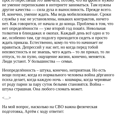
просто перестаёшь это замечать, потому, что на фронте нужно
не умение переписками в интернете заниматься. Там нужны
другие качества — сила духа и выносливость. Прежде всего.
И, конечно, умение ждать. Мы ведь мобилизованные. Сроки
службы у нас не установлены, никаких контрактов, ничего
нет. Как говорится, от начала и до конца. Проблема в том, что
нет определённости — уже второй год пошёл. Невольная
толкотня в блиндажах и окопах. Каждый день всё одно и то
же, особенно там, где подолгу приходится сидеть и просто
ждать приказа. Естественно, кому-то что-то начинает не
нравиться. Депрессий у нас нет, но когда перед тобой
неизвестность и не знаешь, чего ждать – то ли приказ, то ли
отпуск, то ли пулю, ощущение жизни, конечно, меняется.
Люди устают. У большинства — семьи.
Неопределённость – штука, конечно, неприятная. Но есть
вещи похуже, когда из нормального человека война дёрганого
психа делает, когда каждую ночь – кошмары, когда чернявые
от роду парни за пару суток белыми становятся. Война –
штука страшная. Она любого сломать может.
<…>
На мой вопрос, насколько на СВО важна физическая
подготовка, Артём с ходу ответит: