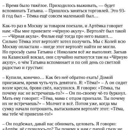
– Время было тяжёлое. Приходилось выживать, — будет
вспоминать Татьяна. – Пришлось заняться торговлей. Это 93-
й год был – Тёмка ещё совсем маленький был…
Как-то раз в Москву за товаром поехали, и Артёмка говорит
нам: «Вы мне привезите «чёрную акулу». Вертолёт был такой
— «Чёрная акула». Фильм ещё тогда про него вышел…
Сильно Тёмка этот вертолёт хотел получить. Мы с Колей всю
Москву опластали – нигде этот вертолёт найти не могли.
Но просьбу сына Татьяна с Николаем всё же выполнят. Заехав
на Казанский вокзал, они случайно наткнутся там на «Чёрную
акулу», о чём Татьяна вспоминает и по сей день со светлой
радостью и грустью:
– Купили, конечно… Как без неё обратно ехать! Домой
приезжаем, время чуть-чуть девятого. Я: «Тёма!» – А он сидит
возле кресла, брови свёл, насупился. Я говорю: «Тёмка, ты
почему нас не встречаешь-то?» – Он по-своему чё-то буркнул.
Мать ему говорит: «Тёма, мама с отцом приехали. Ты почему
их не встречаешь?» – Молчит и всё. Потом уже, когда мы
сумку начали потрошить, вытаскиваем вертолёт этот: «Тёма,
мы тебе чё привезли-то!»
– Он подбежал, давай нас обнимать, целовать. Я говорю:
«Артём, чё случилось-то? Ты почему к нам с папой сразу не