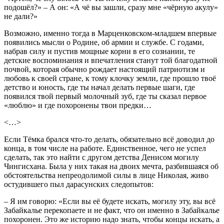
подошёл?» – А он: «А чё вы зашли, сразу мне «чёрную акулу»
не дали?»
Возможно, именно тогда в Марценковском-младшем впервые
появились мысли о Родине, об армии и службе. С годами,
набрав силу и пустив мощные корни в его сознании, те
детские воспоминания и впечатления станут той благодатной
почвой, которая обычно рождает настоящий патриотизм и
любовь к своей стране, к тому клочку земли, где прошло твоё
детство и юность, где ты начал делать первые шаги, где
появился твой первый молочный зуб, где ты сказал первое
«люблю» и где похоронены твои предки…
<…>
Если Тёмка брался что-то делать, обязательно всё доводил до
конца, в том числе на работе. Единственное, чего не успел
сделать, так это найти с другом детства Денисом могилу
Чингисхана. Была у них такая на двоих мечта, разбившаяся об
обстоятельства непреодолимой силы в лице Николая, живо
остудившего пыл дарасунских следопытов:
– Я им говорю: «Если вы её будете искать, могилу эту, вы всё
Забайкалье перекопаете и не факт, что он именно в Забайкалье
похоронен. Это же историю надо знать, чтобы концы искать, а