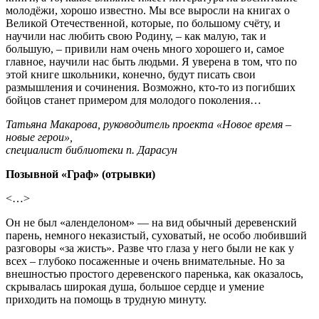
молодёжи, хорошо известно. Мы все выросли на книгах о
Великой Отечественной, которые, по большому счёту, и
научили нас любить свою Родину, – как малую, так и
большую, – привили нам очень много хорошего и, самое
главное, научили нас быть людьми. Я уверена в том, что по
этой книге школьники, конечно, будут писать свои
размышления и сочинения. Возможно, кто-то из погибших
бойцов станет примером для молодого поколения…
Татьяна Макарова, руководитель проекта «Новое время –
новые герои»,
специалист библиотеки п. Дарасун
Позывной «Граф» (отрывки)
<…>
Он не был «аленделоном» — на вид обычный деревенский
парень, немного неказистый, суховатый, не особо любивший
разговоры «за жисть». Разве что глаза у него были не как у
всех – глубоко посаженные и очень внимательные. Но за
внешностью простого деревенского паренька, как оказалось,
скрывалась широкая душа, большое сердце и умение
приходить на помощь в трудную минуту.