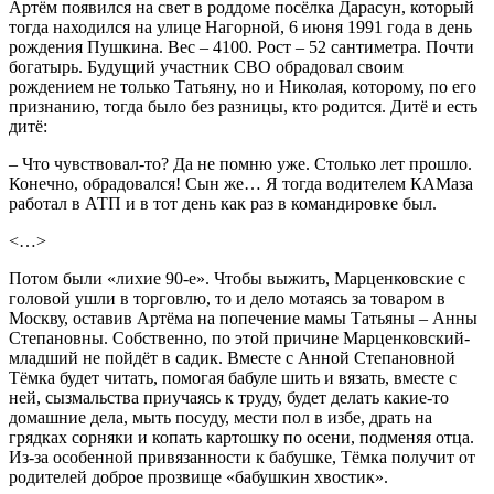
Артём появился на свет в роддоме посёлка Дарасун, который
тогда находился на улице Нагорной, 6 июня 1991 года в день
рождения Пушкина. Вес – 4100. Рост – 52 сантиметра. Почти
богатырь. Будущий участник СВО обрадовал своим
рождением не только Татьяну, но и Николая, которому, по его
признанию, тогда было без разницы, кто родится. Дитё и есть
дитё:
– Что чувствовал-то? Да не помню уже. Столько лет прошло.
Конечно, обрадовался! Сын же… Я тогда водителем КАМаза
работал в АТП и в тот день как раз в командировке был.
<…>
Потом были «лихие 90-е». Чтобы выжить, Марценковские с
головой ушли в торговлю, то и дело мотаясь за товаром в
Москву, оставив Артёма на попечение мамы Татьяны – Анны
Степановны. Собственно, по этой причине Марценковский-
младший не пойдёт в садик. Вместе с Анной Степановной
Тёмка будет читать, помогая бабуле шить и вязать, вместе с
ней, сызмальства приучаясь к труду, будет делать какие-то
домашние дела, мыть посуду, мести пол в избе, драть на
грядках сорняки и копать картошку по осени, подменяя отца.
Из-за особенной привязанности к бабушке, Тёмка получит от
родителей доброе прозвище «бабушкин хвостик».