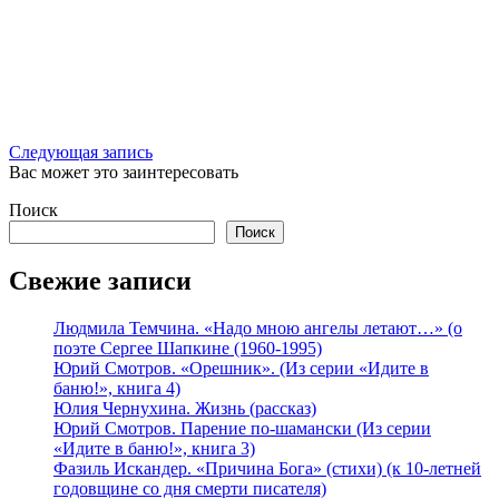
Следующая запись
Вас может это заинтересовать
Поиск
Поиск
Свежие записи
Людмила Темчина. «Надо мною ангелы летают…» (о
поэте Сергее Шапкине (1960-1995)
Юрий Смотров. «Орешник». (Из серии «Идите в
баню!», книга 4)
Юлия Чернухина. Жизнь (рассказ)
Юрий Смотров. Парение по-шамански (Из серии
«Идите в баню!», книга 3)
Фазиль Искандер. «Причина Бога» (стихи) (к 10-летней
годовщине со дня смерти писателя)