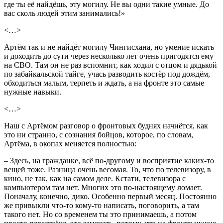
где ты её найдёшь, эту могилу. Не вы одни такие умные. До
вас сколь людей этим занимались!»
<…>
Артём так и не найдёт могилу Чингисхана, но умение искать
и доходить до сути через несколько лет очень пригодятся ему
на СВО. Там он не раз вспомнит, как ходил с отцом и дядькой
по забайкальской тайге, учась разводить костёр под дождём,
обходиться малым, терпеть и ждать, а на фронте это самые
нужные навыки.
<…>
Наш с Артёмом разговор о фронтовых буднях начнётся, как
это ни странно, с сознания бойцов, которое, по словам,
Артёма, в окопах меняется полностью:
– Здесь, на гражданке, всё по-другому и восприятие каких-то
вещей тоже. Разница очень весомая. То, что по телевизору, в
кино, не так, как на самом деле. Кстати, телевизора с
компьютером там нет. Многих это по-настоящему ломает.
Поначалу, конечно, дико. Особенно первый месяц. Постоянно
же привыкли что-то кому-то написать, поговорить, а там
такого нет. Но со временем ты это принимаешь, а потом