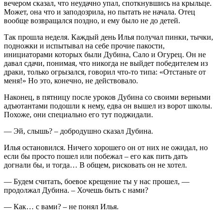
вечером сказал, что неудачно упал, споткнувшись на крыльце.
Может, она что и заподозрила, но пытать не начала. Отец
вообще возвращался поздно, и ему было не до детей.
Так прошла неделя. Каждый день Илья получал пинки, тычки,
подножки и испытывал на себе прочие пакости,
инициаторами которых были Дубина, Сало и Огурец. Он не
давал сдачи, понимая, что никогда не выйдет победителем из
драки, только огрызался, говорил что-то типа: «Отстаньте от
меня!» Но это, конечно, не действовало.
Наконец, в пятницу после уроков Дубина со своими верными
адъютантами подошли к нему, едва он вышел из ворот школы.
Похоже, они специально его тут поджидали.
— Эй, слышь? – добродушно сказал Дубина.
Илья остановился. Ничего хорошего он от них не ожидал, но
если бы просто пошел или побежал – его как пить дать
догнали бы, и тогда… В общем, рисковать он не хотел.
— Будем считать, боевое крещение ты у нас прошел, —
продолжал Дубина. – Хочешь быть с нами?
— Как… с вами? – не понял Илья.