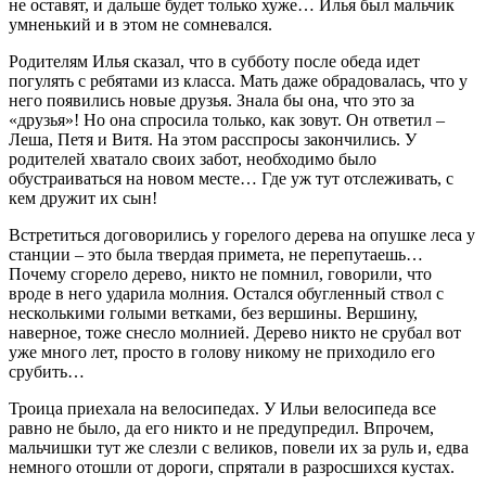
не оставят, и дальше будет только хуже… Илья был мальчик
умненький и в этом не сомневался.
Родителям Илья сказал, что в субботу после обеда идет
погулять с ребятами из класса. Мать даже обрадовалась, что у
него появились новые друзья. Знала бы она, что это за
«друзья»! Но она спросила только, как зовут. Он ответил –
Леша, Петя и Витя. На этом расспросы закончились. У
родителей хватало своих забот, необходимо было
обустраиваться на новом месте… Где уж тут отслеживать, с
кем дружит их сын!
Встретиться договорились у горелого дерева на опушке леса у
станции – это была твердая примета, не перепутаешь…
Почему сгорело дерево, никто не помнил, говорили, что
вроде в него ударила молния. Остался обугленный ствол с
несколькими голыми ветками, без вершины. Вершину,
наверное, тоже снесло молнией. Дерево никто не срубал вот
уже много лет, просто в голову никому не приходило его
срубить…
Троица приехала на велосипедах. У Ильи велосипеда все
равно не было, да его никто и не предупредил. Впрочем,
мальчишки тут же слезли с великов, повели их за руль и, едва
немного отошли от дороги, спрятали в разросшихся кустах.