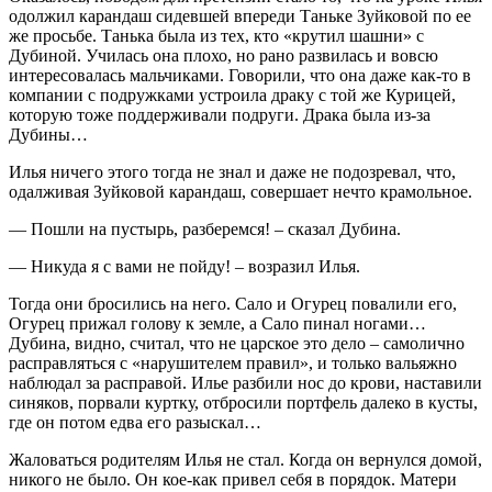
одолжил карандаш сидевшей впереди Таньке Зуйковой по ее
же просьбе. Танька была из тех, кто «крутил шашни» с
Дубиной. Училась она плохо, но рано развилась и вовсю
интересовалась мальчиками. Говорили, что она даже как-то в
компании с подружками устроила драку с той же Курицей,
которую тоже поддерживали подруги. Драка была из-за
Дубины…
Илья ничего этого тогда не знал и даже не подозревал, что,
одалживая Зуйковой карандаш, совершает нечто крамольное.
— Пошли на пустырь, разберемся! – сказал Дубина.
— Никуда я с вами не пойду! – возразил Илья.
Тогда они бросились на него. Сало и Огурец повалили его,
Огурец прижал голову к земле, а Сало пинал ногами…
Дубина, видно, считал, что не царское это дело – самолично
расправляться с «нарушителем правил», и только вальяжно
наблюдал за расправой. Илье разбили нос до крови, наставили
синяков, порвали куртку, отбросили портфель далеко в кусты,
где он потом едва его разыскал…
Жаловаться родителям Илья не стал. Когда он вернулся домой,
никого не было. Он кое-как привел себя в порядок. Матери