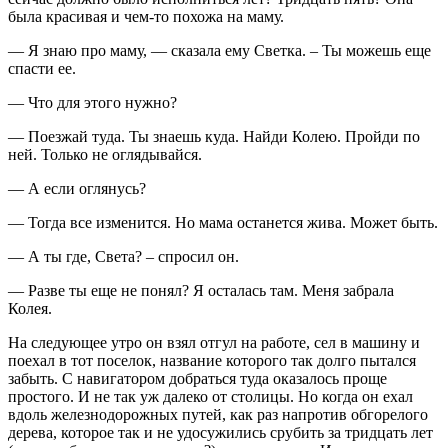
была красивая и чем-то похожа на маму.
— Я знаю про маму, — сказала ему Светка. – Ты можешь еще
спасти ее.
— Что для этого нужно?
— Поезжай туда. Ты знаешь куда. Найди Колею. Пройди по
ней. Только не оглядывайся.
— А если оглянусь?
— Тогда все изменится. Но мама останется жива. Может быть.
— А ты где, Света? – спросил он.
— Разве ты еще не понял? Я осталась там. Меня забрала
Колея.
На следующее утро он взял отгул на работе, сел в машину и
поехал в тот поселок, название которого так долго пытался
забыть. С навигатором добраться туда оказалось проще
простого. И не так уж далеко от столицы. Но когда он ехал
вдоль железнодорожных путей, как раз напротив обгорелого
дерева, которое так и не удосужились срубить за тридцать лет