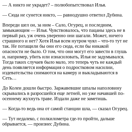
— А никто не украдет? – полюбопытствовал Илья.
— Сюда не сунется никто, — равнодушно ответил Дубина.
Впереди шел он, за ним – Сало, Огурец, и последним,
замыкающим — Илья. Чувствовалось, что пацаны здесь не в
первый раз, уж очень уверенно они шагали. Может, ничего
страшного и нет? Хотя Илья всем нутром чуял – что-то тут не
так. Не потащили бы они его сюда, если бы никакой
опасности не было. О том, что они могут его завести в глушь
и, например, убить или изнасиловать, Илья не задумывался.
Тогда таких случаев было мало, это теперь чуть не каждый
день появляется информация о подростковом насилии,
издевательства снимаются на камеру и выкладываются в
Сеть…
До Колеи дошли быстро. Заржавевшие шпалы наполовину
скрывались в разросшейся еще летней, но уже начавшей по-
осеннему жухнуть траве. Издали даже не заметишь.
— Когда-то ведь она от самой станции шла, — сказал Огурец.
— Тут недалеко, с полкилометра где-то пройти, дальше
обрывается, — произнес Дубина.