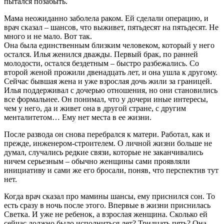
пытался позабыть.
Мама неожиданно заболела раком. Ей сделали операцию, и
врач сказал – шансов, что выживет, пятьдесят на пятьдесят. Не
много и не мало. Вот так.
Она была единственным близким человеком, который у него
остался. Илья женился дважды. Первый брак, по ранней
молодости, остался бездетным – быстро разбежались. Со
второй женой прожили двенадцать лет, и она ушла к другому.
Сейчас бывшая жена и уже взрослая дочь жили за границей.
Илья поддерживал с дочерью отношения, но они становились
все формальнее. Он понимал, что у дочери иные интересы,
чем у него, да и живет она в другой стране, с другим
менталитетом… Ему нет места в ее жизни.
После развода он снова перебрался к матери. Работал, как и
прежде, инженером-строителем. О личной жизни больше не
думал, случались редкие связи, которые не заканчивались
ничем серьезным – обычно женщины сами проявляли
инициативу и сами же его бросали, поняв, что перспектив тут
нет.
Когда врач сказал про мамины шансы, ему приснился сон. То
есть сразу в ночь после этого. Впервые в жизни приснилась
Светка. И уже не ребенок, а взрослая женщина. Сколько ей
сейчас должно было исполниться лет? Тридцать пять? Она