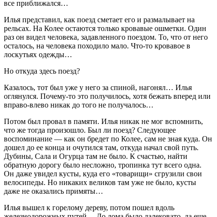
все приближался…
Илья представил, как поезд сметает его и размалывает на
рельсах. На Колее остаются только кровавые ошметки. Один
раз он видел человека, задавленного поездом. То, что от него
осталось, на человека походило мало. Что-то кровавое в
лоскутьях одежды…
Но откуда здесь поезд?
Казалось, тот был уже у него за спиной, нагонял… Илья
оглянулся. Почему-то это получилось, хотя бежать вперед или
вправо-влево никак до того не получалось…
Потом был провал в памяти. Илья никак не мог вспомнить,
что же тогда произошло. Был ли поезд? Следующее
воспоминание — как он бредет по Колее, сам не зная куда. Он
дошел до ее конца и очутился там, откуда начал свой путь.
Дубины, Сала и Огурца там не было. К счастью, найти
обратную дорогу было несложно, тропинка тут всего одна.
Он даже увидел кусты, куда его «товарищи» сгрузили свои
велосипеды. Но никаких великов там уже не было, кусты
даже не оказались примяты…
Илья вышел к горелому дереву, потом пошел вдоль
железнодорожных путей… До дома было далековато, да еще