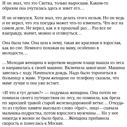
И он знал, что это Светка, только выросшая. Каким-то
образом она очутилась здесь и зовет его…
И он оглянулся. Хотя знал, что делать этого нельзя. Но он ведь
и не верил, что эта поездка может что-то изменить. Что все на
самом деле. Не верил, как и в прошлый раз… Раз все не
взаправду, значит, можно и оглянуться…
Она была там. Она шла к нему, такая же красивая и взрослая,
как во сне. Немного похожая на маму, особенно в
молодости…
…Молодая женщина в коротком модном плаще вышла из леса
и направилась к своей машине. Включила зажигание. Машина
завелась с ходу. Начинался дождь. Надо было торопиться в
больницу к маме. Утром женщине по телефону сказали, что
маме лучше и она уже встает.
«И что я тут делаю?» — подумала женщина. Она почти не
помнила своего путешествия по лесу, но помнила, как брела
по заросшей травой старой железнодорожной ветке… Откуда-
то из глубин памяти выплыло слово «брат», лицо – сначала
мальчика-подростка, потом взрослого мужчины… Но у нее
никогда в жизни не было брата… Женщина прибавила
скорость и понеслась к Москве.