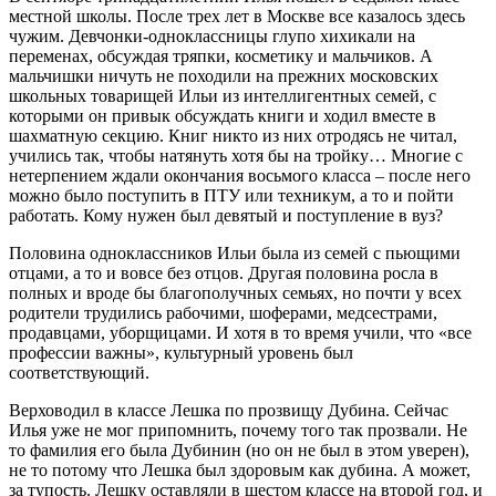
местной школы. После трех лет в Москве все казалось здесь
чужим. Девчонки-одноклассницы глупо хихикали на
переменах, обсуждая тряпки, косметику и мальчиков. А
мальчишки ничуть не походили на прежних московских
школьных товарищей Ильи из интеллигентных семей, с
которыми он привык обсуждать книги и ходил вместе в
шахматную секцию. Книг никто из них отродясь не читал,
учились так, чтобы натянуть хотя бы на тройку… Многие с
нетерпением ждали окончания восьмого класса – после него
можно было поступить в ПТУ или техникум, а то и пойти
работать. Кому нужен был девятый и поступление в вуз?
Половина одноклассников Ильи была из семей с пьющими
отцами, а то и вовсе без отцов. Другая половина росла в
полных и вроде бы благополучных семьях, но почти у всех
родители трудились рабочими, шоферами, медсестрами,
продавцами, уборщицами. И хотя в то время учили, что «все
профессии важны», культурный уровень был
соответствующий.
Верховодил в классе Лешка по прозвищу Дубина. Сейчас
Илья уже не мог припомнить, почему того так прозвали. Не
то фамилия его была Дубинин (но он не был в этом уверен),
не то потому что Лешка был здоровым как дубина. А может,
за тупость. Лешку оставляли в шестом классе на второй год, и