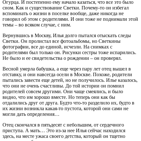
Огурца. И постепенно ему начало казаться, что все это было
сном. Как и существование Светки. Почему-то он избегал
вспоминать о жизни в поселке вообще, даже никогда не
говорил об этом с родителями. И они тоже не поднимали этой
темы – во всяком случае, с ним.
Вернувшись в Москву, Илья долго пытался отыскать следы
Светки. Он пролистал все фотоальбомы, но Светкины
фотографии, все до единой, исчезли. На снимках с
родителями был только он. Рисунки сестры тоже испарились.
Не было и ее свидетельства о рождении – он проверял.
Весной умерла бабушка, а еще через пару лет отец вышел в
отставку, и они навсегда осели в Москве. Похоже, родители
пытались завести еще детей, но не получилось. Илье казалось,
что они не очень счастливы. До той истории он помнил
родителей совсем другими. Они чаще смеялись, и было
видно, что им хорошо вместе. Но теперь они как бы
отдалились друг от друга. Будто что-то разделило их, будто в
их жизни возникла какая-то пустота, которой они сами не
могли дать определения…
Отец скончался в пятьдесят с небольшим, от сердечного
приступа. А мать… Это из-за нее Илья сейчас находился
здесь, на месте ужаса своего детства, который он тщетно