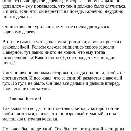
(или это было другое дерево?), мотор заглох. Илья даже не
удивился – ему показалось, что так и должно было случиться.
Ничего, если что, он вернется на поезде. Конечно, неудобно,
но что делать…
Он постоял, докурил сигарету и не спеша двинулся к
горелому дереву.
Вот и те самые кусты, знакомая тропинка, а вот и просека с
узкоколейкой. Рельсы еле-еле виднелись сквозь заросли.
Наверное, тут давно никто не ходил. Что ему тогда
померещилось? Какой поезд? Да не проедет тут ни один
поезд!
Илья пошел по шпалам осторожно, глядя под ноги, чтобы не
споткнуться. И все ждал, что за спиной раздастся знакомый
гул. Но гула не было. Он шел все дальше и дальше вперед.
Пока его не окликнули.
— Илюша! Братик!
Так звала его когда-то пятилетняя Светка, с которой он не
любил возиться, считая, что он взрослый и умный, а она –
маленькая и глупая козявка.
Но голос был не детский. Это был голос взрослой женщины.