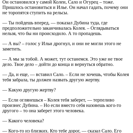
Он остановился у самой Колеи, Сало и Огурец – тоже.
Пришлось остановиться и Илье. Он начал гадать, почему они
не торопятся ступить на рельсы.
— Ты пойдешь вперед, — показал Дубина туда, где
предположительно заканчивалась Колея. – Оглядываться
нельзя, что бы ни происходило. А то пропадешь.
— А вы? – голос у Ильи дрогнул, и они не могли этого не
заметить.
— А мы за тобой. А может, тут останемся. Это уже не твое
дело. Твое дело – дойти до конца и вернуться обратно.
— Да, и еще, — вставил Сало. – Если не хочешь, чтобы Колея
тебя забрала, ты должен назвать другую жертву.
— Какую другую жертву?
— Если оглянешься – Колея тебя заберет, — терпеливо
произнес Дубина. – Но если вместо себя назовешь кого-то
другого – то она заберет этого человека.
— Какого человека?
— Кого-то из близких. Кто тебе дорог, — сказал Сало. Его