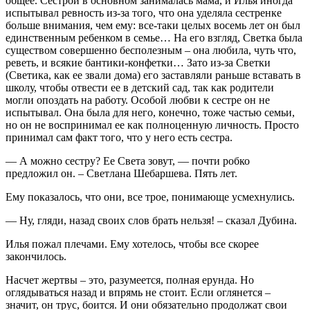
общее. Сестрой в основном занималась мама, и Илья иногда
испытывал ревность из-за того, что она уделяла сестренке
больше внимания, чем ему: все-таки целых восемь лет он был
единственным ребенком в семье… На его взгляд, Светка была
существом совершенно бесполезным – она любила, чуть что,
реветь, и всякие бантики-конфетки… Зато из-за Светки
(Светика, как ее звали дома) его заставляли раньше вставать в
школу, чтобы отвести ее в детский сад, так как родители
могли опоздать на работу. Особой любви к сестре он не
испытывал. Она была для него, конечно, тоже частью семьи,
но он не воспринимал ее как полноценную личность. Просто
принимал сам факт того, что у него есть сестра.
— А можно сестру? Ее Света зовут, — почти робко
предложил он. – Светлана Шебаршева. Пять лет.
Ему показалось, что они, все трое, понимающе усмехнулись.
— Ну, гляди, назад своих слов брать нельзя! – сказал Дубина.
Илья пожал плечами. Ему хотелось, чтобы все скорее
закончилось.
Насчет жертвы – это, разумеется, полная ерунда. Но
оглядываться назад и впрямь не стоит. Если оглянется –
значит, он трус, боится. И они обязательно продолжат свои