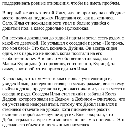
поддерживать ровные отношения, чтобы не иметь проблем.
В первый же день занятий Илья, идя по проходу на свободное
место, получил подножку. Подставил ее, как выяснилось,
Сало. Илья от неожиданности упал и больно ушибся о
дощатый пол, а класс довольно заулюлюкал.
Он все-таки доковылял до задней парты и хотел сесть рядом с
какой-то девочкой. Но услышал с соседней парты: «Не трожь,
это моя баба!» Это был, конечно, Дубина. Он всегда сидел
один, как царь, но не любил, когда посягали на его
«собственность». А в число «собственности» входила и
Машка Курицына (по прозвищу, естественно, Курица), та
самая, к которой хотел присоседиться Илья…
К счастью, в этот момент в класс вошла учительница и,
увидев Илью, растерянно стоящего между рядами, велела ему
выйти к доске, представила одноклассникам и указала место в
середине ряда. Соседом Ильи стал тихий и забитый Костя
Дедков, которого звали не Дедком, а Дебилом – считалось, что
он умственно недоразвитый, потому что Дебил заикался и
стеснялся отвечать на уроках, хотя письменные работы
выполнял порой даже лучше других. Еще говорили, что
Дебил страдает анурезом и мочится по ночам в постель… Это
сделало его объектом постоянных насмешек.