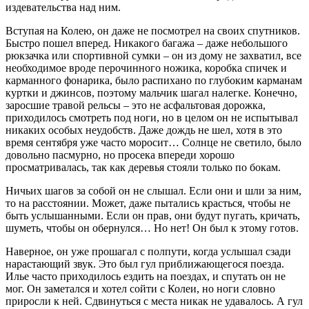
издевательства над ним.
Вступая на Колею, он даже не посмотрел на своих спутников.
Быстро пошел вперед. Никакого багажа – даже небольшого
рюкзачка или спортивной сумки – он из дому не захватил, все
необходимое вроде перочинного ножика, коробка спичек и
карманного фонарика, было распихано по глубоким карманам
куртки и джинсов, поэтому мальчик шагал налегке. Конечно,
заросшие травой рельсы – это не асфальтовая дорожка,
приходилось смотреть под ноги, но в целом он не испытывал
никаких особых неудобств. Даже дождь не шел, хотя в это
время сентября уже часто моросит… Солнце не светило, было
довольно пасмурно, но просека впереди хорошо
просматривалась, так как деревья стояли только по бокам.
Ничьих шагов за собой он не слышал. Если они и шли за ним,
то на расстоянии. Может, даже пытались красться, чтобы не
быть услышанными. Если он прав, они будут пугать, кричать,
шуметь, чтобы он обернулся… Но нет! Он был к этому готов.
Наверное, он уже прошагал с полпути, когда услышал сзади
нарастающий звук. Это был гул приближающегося поезда.
Илье часто приходилось ездить на поездах, и спутать он не
мог. Он заметался и хотел сойти с Колеи, но ноги словно
приросли к ней. Сдвинуться с места никак не удавалось. А гул