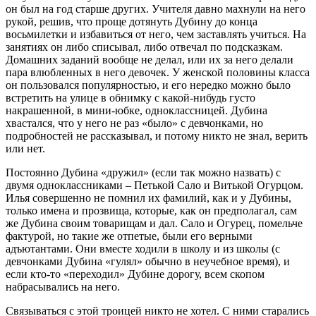
он был на год старше других. Учителя давно махнули на него
рукой, решив, что проще дотянуть Дубину до конца
восьмилетки и избавиться от него, чем заставлять учиться. На
занятиях он либо списывал, либо отвечал по подсказкам.
Домашних заданий вообще не делал, или их за него делали
пара влюбленных в него девочек. У женской половины класса
он пользовался популярностью, и его нередко можно было
встретить на улице в обнимку с какой-нибудь густо
накрашенной, в мини-юбке, одноклассницей. Дубина
хвастался, что у него не раз «было» с девчонками, но
подробностей не рассказывал, и потому никто не знал, верить
или нет.
Постоянно Дубина «дружил» (если так можно назвать) с
двумя одноклассниками – Петькой Сало и Витькой Огурцом.
Илья совершенно не помнил их фамилий, как и у Дубины,
только имена и прозвища, которые, как он предполагал, сам
же Дубина своим товарищам и дал. Сало и Огурец, помельче
фактурой, но такие же отпетые, были его верными
адъютантами. Они вместе ходили в школу и из школы (с
девчонками Дубина «гулял» обычно в неучебное время), и
если кто-то «переходил» Дубине дорогу, всем скопом
набрасывались на него.
Связываться с этой троицей никто не хотел. С ними старались