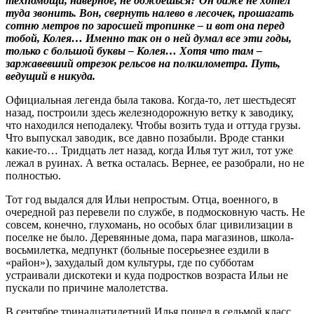
техпомощи, наверное, не дождешься? Он даже не хотел
туда звонить. Вон, свернуть налево в лесочек, прошагать
сотню метров по заросшей тропинке – и вот она перед
тобой, Колея… Именно так он о ней думал все эти годы,
только с большой буквы – Колея… Хотя что там –
заржавевший отрезок рельсов на полкилометра. Путь,
ведущий в никуда.
Официальная легенда была такова. Когда-то, лет шестьдесят
назад, построили здесь железнодорожную ветку к заводику,
что находился неподалеку. Чтобы возить туда и оттуда грузы.
Что выпускал заводик, все давно позабыли. Вроде станки
какие-то… Тридцать лет назад, когда Илья тут жил, тот уже
лежал в руинах. А ветка осталась. Вернее, ее разобрали, но не
полностью.
Тот год выдался для Ильи непростым. Отца, военного, в
очередной раз перевели по службе, в подмосковную часть. Не
совсем, конечно, глухомань, но особых благ цивилизации в
поселке не было. Деревянные дома, пара магазинов, школа-
восьмилетка, медпункт (больные посерьезнее ездили в
«район»), захудалый дом культуры, где по субботам
устраивали дискотеки и куда подростков возраста Ильи не
пускали по причине малолетства.
В сентябре тринадцатилетний Илья пошел в седьмой класс