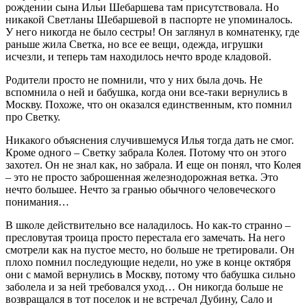
рождении сына Ильи Шебаршева там присутствовала. Но
никакой Светланы Шебаршевой в паспорте не упоминалось.
У него никогда не было сестры! Он заглянул в комнатенку, где
раньше жила Светка, но все ее вещи, одежда, игрушки
исчезли, и теперь там находилось нечто вроде кладовой.
Родители просто не помнили, что у них была дочь. Не
вспомнила о ней и бабушка, когда они все-таки вернулись в
Москву. Похоже, что он оказался единственным, кто помнил
про Светку.
Никакого объяснения случившемуся Илья тогда дать не смог.
Кроме одного – Светку забрала Колея. Потому что он этого
захотел. Он не знал как, но забрала. И еще он понял, что Колея
– это не просто заброшенная железнодорожная ветка. Это
нечто большее. Нечто за гранью обычного человеческого
понимания…
В школе действительно все наладилось. Но как-то странно –
пресловутая троица просто перестала его замечать. На него
смотрели как на пустое место, но больше не третировали. Он
плохо помнил последующие недели, но уже в конце октября
они с мамой вернулись в Москву, потому что бабушка сильно
заболела и за ней требовался уход… Он никогда больше не
возвращался в тот поселок и не встречал Дубину, Сало и