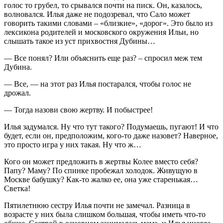
голос то грубел, то срывался почти на писк. Он, казалось,
волновался. Илья даже не подозревал, что Сало может
говорить такими словами – «близкие», «дорог». Это было из
лексикона родителей и московского окружения Ильи, но
слышать такое из уст прихвостня Дубины…
— Все понял? Или объяснить еще раз? – спросил меж тем
Дубина.
— Все, — на этот раз Илья постарался, чтобы голос не
дрожал.
— Тогда назови свою жертву. И побыстрее!
Илья задумался. Ну что тут такого? Подумаешь, пугают! И что
будет, если он, предположим, кого-то даже назовет? Наверное,
это просто игра у них такая. Ну что ж…
Кого он может предложить в жертвы Колее вместо себя?
Папу? Маму? По спинке пробежал холодок. Живущую в
Москве бабушку? Как-то жалко ее, она уже старенькая…
Светка!
Пятилетнюю сестру Илья почти не замечал. Разница в
возрасте у них была слишком большая, чтобы иметь что-то