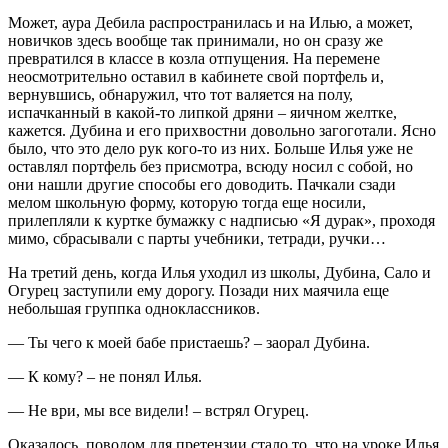
Может, аура Дебила распространилась и на Илью, а может,
новичков здесь вообще так принимали, но он сразу же
превратился в классе в козла отпущения. На перемене
неосмотрительно оставил в кабинете свой портфель и,
вернувшись, обнаружил, что тот валяется на полу,
испачканный в какой-то липкой дряни – яичном желтке,
кажется. Дубина и его прихвостни довольно загоготали. Ясно
было, что это дело рук кого-то из них. Больше Илья уже не
оставлял портфель без присмотра, всюду носил с собой, но
они нашли другие способы его доводить. Пачкали сзади
мелом школьную форму, которую тогда еще носили,
прилепляли к куртке бумажку с надписью «Я дурак», проходя
мимо, сбрасывали с парты учебники, тетради, ручки…
На третий день, когда Илья уходил из школы, Дубина, Сало и
Огурец заступили ему дорогу. Позади них маячила еще
небольшая группка одноклассников.
— Ты чего к моей бабе пристаешь? – заорал Дубина.
— К кому? – не понял Илья.
— Не ври, мы все видели! – встрял Огурец.
Оказалось, поводом для претензии стало то, что на уроке Илья