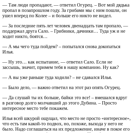
— Там люди пропадают, — ответил Огурец. – Вот мой дядька
пропал в позапрошлом году. За грибами мы с ним пошли, он
ушел вперед по Колее – и больше его никто не видел.
— За последние пять лет человек двенадцать там пропало, —
поддержал друга Сало. – Грибники, дачники… Туда уж и не
ходит никто, боятся…
— А мы чего туда пойдем? – попытался снова докопаться
Илья.
— Ну это… как испытание, — ответил Сало. Если не
зассышь, значит, примем тебя в нашу компанию. Ну как?
— А вы уже раньше туда ходили? – не сдавался Илья.
— Было дело, — важно ответил на этот раз опять Огурец.
— Да слушай ты их больше, байки это все! – вмешался вдруг
в разговор долго молчавший до этого Дубина. – Просто
интересное место тебе покажем.
Илья всей шкурой ощущал, что место не просто «интересное»,
что есть там какой-то подвох, но, похоже, выхода у него не
было. Надо соглашаться на их предложение, иначе в покое его