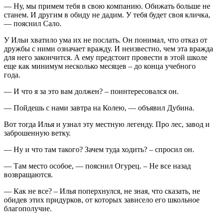
— Ну, мы примем тебя в свою компанию. Обижать больше не
станем. И другим в обиду не дадим. У тебя будет своя кличка,
— пояснил Сало.
У Ильи хватило ума их не послать. Он понимал, что отказ от
дружбы с ними означает вражду. И неизвестно, чем эта вражда
для него закончится. А ему предстоит провести в этой школе
еще как минимум несколько месяцев – до конца учебного
года.
— И что я за это вам должен? – поинтересовался он.
— Пойдешь с нами завтра на Колею, — объявил Дубина.
Вот тогда Илья и узнал эту местную легенду. Про лес, завод и
заброшенную ветку.
— Ну и что там такого? Зачем туда ходить? – спросил он.
— Там место особое, — пояснил Огурец. – Не все назад
возвращаются.
— Как не все? – Илья поперхнулся, не зная, что сказать, не
обидев этих придурков, от которых зависело его школьное
благополучие.