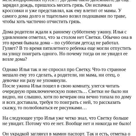
зарядил дождь, пришлось месить грязь. Он испачкал
кроссовки и уже представлял, как ему влетит от мамы. У
самого дома долго и тщательно возил подошвами по траве,
чтобы хоть частично отчистить грязь.
Дома родители ждали к раннему субботнему ужину. Илья с
удивлением отметил, что за столом нет Светки. Обычно она в
это время бывала дома – по субботам детсад не работал.
Гуляет? В то время пятилетнего ребенка еще могли отпустить
на улицу поиграть одного. Но почему тогда он не увидел ее
возле дома?
Однако Илья так и не спросил про Светку. Что-то странное
мешало ему это сделать, а родители, ни мама, ни отец, о
девочке ни разу не упомянули.
После ужина Илья пошел в свою комнату, улегся читать
очередную приключенческую повесть… Светки не было ни
видно, ни слышно, хотя по вечерам она вечно топала по дому
и всех доставала, требуя то поиграть с ней, то рассказать
сказку, то полюбоваться ее рисунками…
На следующее утро Илья уже четко знал, что Светку больше
не увидит. Потому что ее нет. Вообще нет и никогда не было!
Он украдкой заглянул в мамин паспорт. Так и есть, отметка о