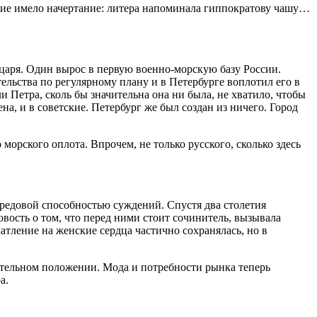
ачение имело начертание: литера напоминала гиппократову чашу…
царя. Один вырос в первую военно-морскую базу России.
льства по регулярному плану и в Петербурге воплотил его в
 Петра, сколь бы значительна она ни была, не хватило, чтобы
ена, и в советские. Петербург же был создан из ничего. Город
морского оплота. Впрочем, не только русского, сколько здесь
ередовой способностью суждений. Спустя два столетия
овость о том, что перед ними стоит сочинитель, вызывала
атление на женские сердца частично сохранялась, но в
иятельном положении. Мода и потребности рынка теперь
а.