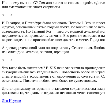
Но почему именно G? Связано ли это со словами «god», «gloria
или смертоносный хвост скорпиона.
< . . . >
И Таганрог, и Петербург были основаны Петром I. Это не про
Другой, основанный пятью годами позже, положил начало всему
совершенстве. Но Таганий Рог — место с мощной духовной исто
переломить это, превозмочь, затмить. Его роль не отлилась в н
вырос нигде, на не приспособленном для этого месте. Город во
А двенадцатичасовой залп он подхватил у Севастополя. Любимое
из Голландии, Италии, Англии, Франции…
< . . . >
Что такое быть писателем? В XIX веке это значило принадлежа
ситуация изменилась кардинально. Словесность более не играла
спектр эмоций в ассортименте от недоумения до сочувствия. С
остальном… Писателя-небожителя более не существовало.
Дистанция между авторами и читателями сократилась сначала д
диктовали то, что раньше отражало несколько менее сиюминут
Лев Наумов