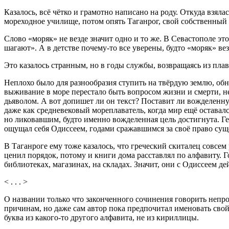
Казалось, всё чётко и грамотно написано на роду. Откуда взяла
мореходное училище, потом опять Таганрог, свой собственный 
Слово «моряк» не везде значит одно и то же. В Севастополе эт
шагают». А в детстве почему-то все уверены, будто «моряк» вез
Это казалось странным, но в годы службы, возвращаясь из плав
Неплохо было для разнообразия ступить на твёрдую землю, обн
выживание в море перестало быть вопросом жизни и смерти, н
дьяволом. А вот допишет ли он текст? Поставит ли вожделенн
даже как средневековый мореплаватель, когда мир ещё оставал
но ликовавшим, будто именно вожделенная цель достигнута. Г
ощущал себя Одиссеем, годами сражавшимся за своё право суще
В Таганроге ему тоже казалось, что греческий скиталец совсе
ценил порядок, потому и книги дома расставлял по алфавиту. Г
библиотеках, магазинах, на складах. Значит, они с Одиссеем де
< . . . >
О названии только что законченного сочинения говорить непро
причинам, но даже сам автор пока предпочитал именовать свой
буква из какого-то другого алфавита, не из кириллицы.