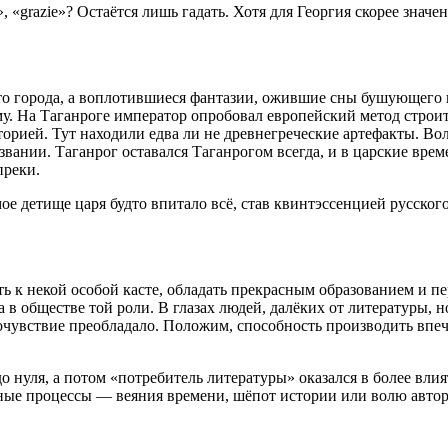
», «grazie»? Остаётся лишь гадать. Хотя для Георгия скорее зн
сто города, а воплотившиеся фантазии, ожившие сны бушующего 
. На Таганроге император опробовал европейский метод строите
рией. Тут находили едва ли не древнегреческие артефакты. Воли
азвании. Таганрог оставался Таганрогом всегда, и в царские врем
преки.
 детище царя будто впитало всё, став квинтэссенцией русского 
ть к некой особой касте, обладать прекрасным образованием и п
 в обществе той роли. В глазах людей, далёких от литературы, н
очувствие преобладало. Положим, способность производить впеч
о нуля, а потом «потребитель литературы» оказался в более вл
ные процессы — веяния времени, шёпот истории или волю автор