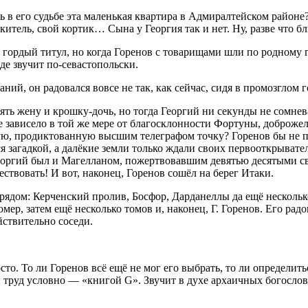
сь в его судьбе эта маленькая квартира в Адмиралтейском районе?
китель, свой кортик… Сына у Георгия так и нет. Ну, разве что 
о гордый титул, но когда Горенов с товарищами шли по родному 
де звучит по-севастопольски.
аний, он радовался вовсе не так, как сейчас, сидя в промозглом
ять жену и крошку-дочь, но тогда Георгий ни секунды не сомне
е зависело в той же мере от благосклонности Фортуны, доброже
ую, продиктованную высшим телеграфом точку? Горенов бы не по
ся загадкой, а далёкие земли только ждали своих первооткрыват
еоргий был и Магелланом, пожертвовавшим девятью десятыми сво
ствовать! И вот, наконец, Горенов сошёл на берег Итаки.
м рядом: Керченский пролив, Босфор, Дарданеллы да ещё несколь
омер, затем ещё несколько томов и, наконец, Г. Горенов. Его ра
йствительно соседи.
сто. То ли Горенов всё ещё не мог его выбрать, то ли определи
 труд условно — «книгой G». Звучит в духе архаичных богослов