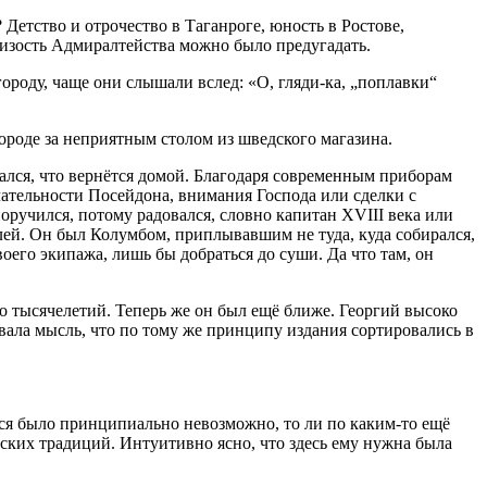
 Детство и отрочество в Таганроге, юность в Ростове,
близость Адмиралтейства можно было предугадать.
городу, чаще они слышали вслед: «О, гляди-ка, „поплавки“
 городе за неприятным столом из шведского магазина.
вался, что вернётся домой. Благодаря современным приборам
лательности Посейдона, внимания Господа или сделки с
ручился, потому радовался, словно капитан XVIII века или
елей. Он был Колумбом, приплывавшим не туда, куда собирался,
его экипажа, лишь бы добраться до суши. Да что там, он
ко тысячелетий. Теперь же он был ещё ближе. Георгий высоко
довала мысль, что по тому же принципу издания сортировались в
ться было принципиально невозможно, то ли по каким-то ещё
ских традиций. Интуитивно ясно, что здесь ему нужна была