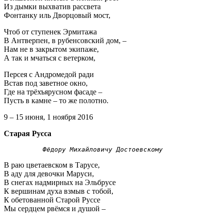
Из дымки выхватив рассвета
Фонтанку иль Дворцовый мост,
Чтоб от ступенек Эрмитажа
В Антверпен, в рубенсовский дом, –
Нам не в закрытом экипаже,
А так и мчаться с ветерком,
Персея с Андромедой ради
Встав под заветное окно,
Где на трёхъярусном фасаде –
Пусть в камне – то же полотно.
9 – 15 июня, 1 ноября 2016
Старая Русса
Фёдору Михайловичу Достоевскому
В раю цветаевском в Тарусе,
В аду для девочки Маруси,
В снегах надмирных на Эльбрусе
К вершинам духа взмыв с тобой,
К обетованной Старой Руссе
Мы сердцем рвёмся и душой –