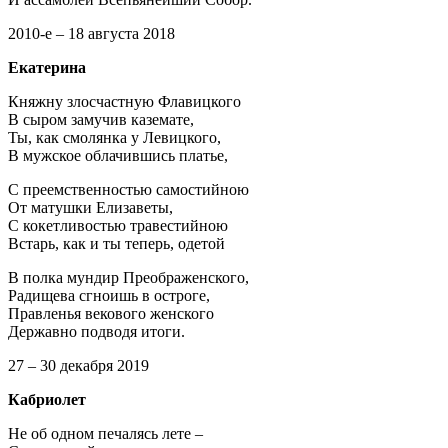
2010-е – 18 августа 2018
Екатерина
Княжну злосчастную Флавицкого
В сыром замучив каземате,
Ты, как смолянка у Левицкого,
В мужское облачившись платье,
С преемственностью самостийною
От матушки Елизаветы,
С кокетливостью травестийною
Встарь, как и ты теперь, одетой
В полка мундир Преображенского,
Радищева сгноишь в остроге,
Правленья векового женского
Державно подводя итоги.
27 – 30 декабря 2019
Кабриолет
Не об одном печалясь лете –