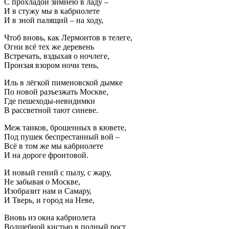
С прохладой зимнею в ладу –
И в стужу мы в кабриолете
И в зной палящий – на ходу,
Чтоб вновь, как Лермонтов в телеге,
Огни всё тех же деревень
Встречать, вздыхая о ночлеге,
Пронзая взором ночи тень,
Иль в лёгкой пименовской дымке
По новой разъезжать Москве,
Где пешеходы-невидимки
В рассветной тают синеве.
Меж танков, брошенных в кювете,
Под пушек беспрестанный вой –
Всё в том же мы кабриолете
И на дороге фронтовой.
И новый гений с пылу, с жару,
Не забывая о Москве,
Изобразит нам и Самару,
И Тверь, и город на Неве,
Вновь из окна кабриолета
Волшебной кистью в полный рост