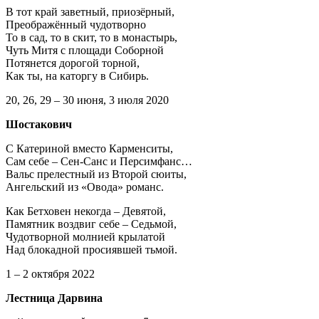
В тот край заветный, приозёрный,
Преображённый чудотворно
То в сад, то в скит, то в монастырь,
Чуть Митя с площади Соборной
Потянется дорогой торной,
Как ты, на каторгу в Сибирь.
20, 26, 29 – 30 июня, 3 июля 2020
Шостакович
С Катериной вместо Карменситы,
Сам себе – Сен-Санс и Персимфанс…
Вальс прелестный из Второй сюиты,
Ангельский из «Овода» романс.
Как Бетховен некогда – Девятой,
Памятник воздвиг себе – Седьмой,
Чудотворной молнией крылатой
Над блокадной просиявшей тьмой.
1 – 2 октября 2022
Лестница Дарвина