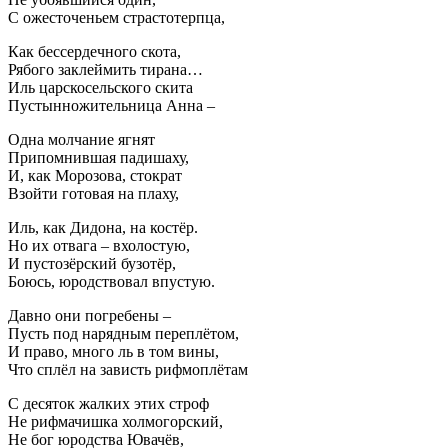
С ожесточеньем страстотерпца,
Как бессердечного скота,
Рябого заклеймить тирана…
Иль царскосельского скита
Пустынножительница Анна –
Одна молчание ягнят
Припомнившая падишаху,
И, как Морозова, стократ
Взойти готовая на плаху,
Иль, как Дидона, на костёр.
Но их отвага – вхолостую,
И пустозёрский бузотёр,
Боюсь, юродствовал впустую.
Давно они погребены –
Пусть под нарядным переплётом,
И право, много ль в том вины,
Что сплёл на зависть рифмоплётам
С десяток жалких этих строф
Не рифмачишка холмогорский,
Не бог юродства Ювачёв,