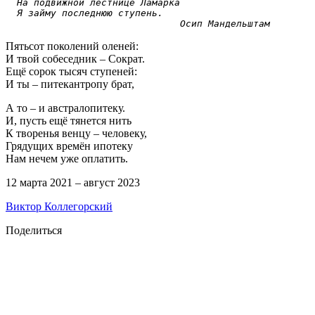
На подвижной лестнице Ламарка

  Я займу последнюю ступень. 

                               Осип Мандельштам
Пятьсот поколений оленей:
И твой собеседник – Сократ.
Ещё сорок тысяч ступеней:
И ты – питекантропу брат,
А то – и австралопитеку.
И, пусть ещё тянется нить
К творенья венцу – человеку,
Грядущих времён ипотеку
Нам нечем уже оплатить.
12 марта 2021 – август 2023
Виктор Коллегорский
Поделиться