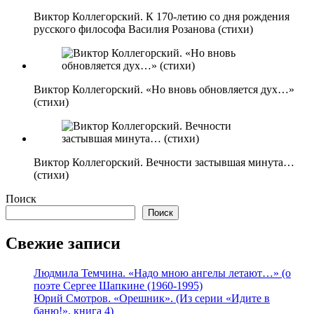
Виктор Коллегорский. К 170-летию со дня рождения
русского философа Василия Розанова (стихи)
Виктор Коллегорский. «Но вновь обновляется дух…»
(стихи)
Виктор Коллегорский. Вечности застывшая минута…
(стихи)
Поиск
Поиск
Свежие записи
Людмила Темчина. «Надо мною ангелы летают…» (о
поэте Сергее Шапкине (1960-1995)
Юрий Смотров. «Орешник». (Из серии «Идите в
баню!», книга 4)