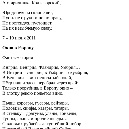
А старичишка Коллегорский,
Юродствуя на склоне лет,
Пусть не с руки и не по праву,
Не претендуя, пустоцвет,
На их незыблемую славу.
7 – 10 июня 2011
Окно в Европу
Фантасмагория
Ингрия, Венгрия, Фландрия, Умбрия…
В Ингрии – сангрия, в Умбрии – скумбрия,
В Венгрии – вин непочатый токай,
Пётр наш и здесь перебрал через край:
Только прорубишь в Европу окно –
В глотку рекою польётся вино.
Пьяны корсары, гусары, рейтары,
Половцы, скифы, хазары, татары,
В стельку – драгуны, уланы, гонведы,
Гунны, аланы и прочие шведы…
С вдовьих рублей – августейший побор
И ассамблей Всепьянейший Собор.