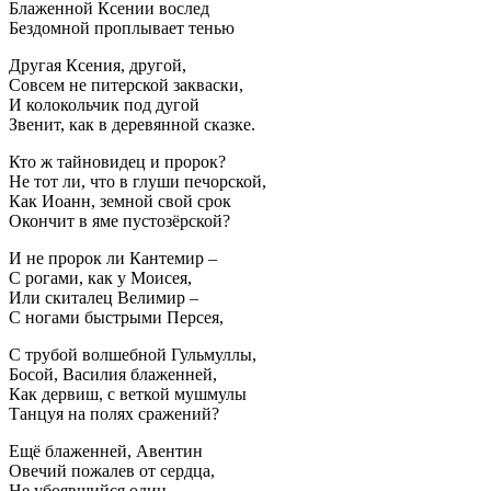
Блаженной Ксении вослед
Бездомной проплывает тенью
Другая Ксения, другой,
Совсем не питерской закваски,
И колокольчик под дугой
Звенит, как в деревянной сказке.
Кто ж тайновидец и пророк?
Не тот ли, что в глуши печорской,
Как Иоанн, земной свой срок
Окончит в яме пустозёрской?
И не пророк ли Кантемир –
С рогами, как у Моисея,
Или скиталец Велимир –
С ногами быстрыми Персея,
С трубой волшебной Гульмуллы,
Босой, Василия блаженней,
Как дервиш, с веткой мушмулы
Танцуя на полях сражений?
Ещё блаженней, Авентин
Овечий пожалев от сердца,
Не убоявшийся один,