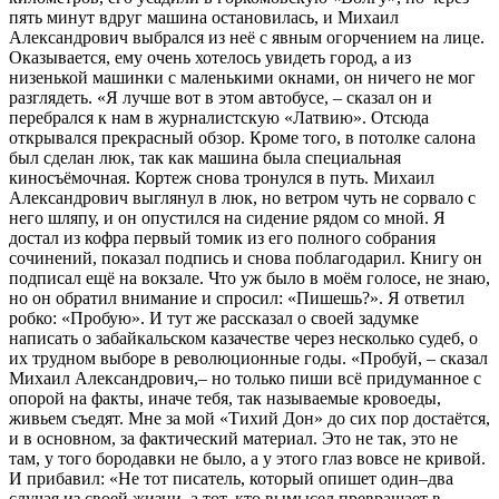
пять минут вдруг машина остановилась, и Михаил
Александрович выбрался из неё с явным огорчением на лице.
Оказывается, ему очень хотелось увидеть город, а из
низенькой машинки с маленькими окнами, он ничего не мог
разглядеть. «Я лучше вот в этом автобусе, – сказал он и
перебрался к нам в журналистскую «Латвию». Отсюда
открывался прекрасный обзор. Кроме того, в потолке салона
был сделан люк, так как машина была специальная
киносъёмочная. Кортеж снова тронулся в путь. Михаил
Александрович выглянул в люк, но ветром чуть не сорвало с
него шляпу, и он опустился на сидение рядом со мной. Я
достал из кофра первый томик из его полного собрания
сочинений, показал подпись и снова поблагодарил. Книгу он
подписал ещё на вокзале. Что уж было в моём голосе, не знаю,
но он обратил внимание и спросил: «Пишешь?». Я ответил
робко: «Пробую». И тут же рассказал о своей задумке
написать о забайкальском казачестве через несколько судеб, о
их трудном выборе в революционные годы. «Пробуй, – сказал
Михаил Александрович,– но только пиши всё придуманное с
опорой на факты, иначе тебя, так называемые кровоеды,
живьем съедят. Мне за мой «Тихий Дон» до сих пор достаётся,
и в основном, за фактический материал. Это не так, это не
там, у того бородавки не было, а у этого глаз вовсе не кривой.
И прибавил: «Не тот писатель, который опишет один–два
случая из своей жизни, а тот, кто вымысел превращает в