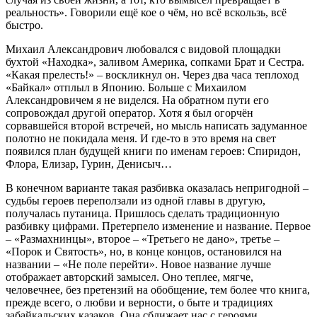
реальность». Говорили ещё кое о чём, но всё вскользь, всё
быстро.
Михаил Александрович любовался с видовой площадки
бухтой «Находка», заливом Америка, сопками Брат и Сестра.
«Какая прелесть!» – воскликнул он. Через два часа теплоход
«Байкал» отплыл в Японию. Больше с Михаилом
Александровичем я не виделся. На обратном пути его
сопровождал другой оператор. Хотя я был огорчён
сорвавшейся второй встречей, но мысль написать задуманное
полотно не покидала меня. И где-то в это время на свет
появился план будущей книги по именам героев: Спиридон,
Флора, Елизар, Гурин, Денисыч…
В конечном варианте такая разбивка оказалась непригодной –
судьбы героев переползали из одной главы в другую,
получалась путаница. Пришлось сделать традиционную
разбивку цифрами. Претерпело изменение и название. Первое
– «Размахнинцы», второе – «Третьего не дано», третье –
«Порок и Святость», но, в конце концов, остановился на
названии – «Не поле перейти». Новое название лучше
отображает авторский замысел. Оно теплее, мягче,
человечнее, без претензий на обобщение, тем более что книга,
прежде всего, о любви и верности, о быте и традициях
забайкальских казаков. Она сближает нас с героями