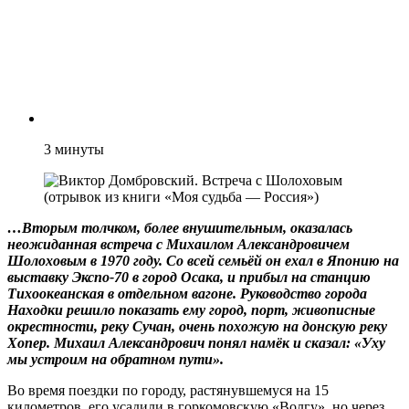
3
минуты
…Вторым толчком, более внушительным, оказалась
неожиданная встреча с Михаилом Александровичем
Шолоховым в 1970 году. Со всей семьёй он ехал в Японию на
выставку Экспо-70 в город Осака, и прибыл на станцию
Тихоокеанская в отдельном вагоне. Руководство города
Находки решило показать ему город, порт, живописные
окрестности, реку Сучан, очень похожую на донскую реку
Хопер. Михаил Александрович понял намёк и сказал: «Уху
мы устроим на обратном пути».
Во время поездки по городу, растянувшемуся на 15
километров, его усадили в горкомовскую «Волгу», но через