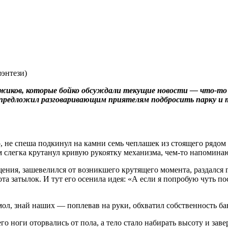
жиков, которые бойко обсуждали текущие новости — что-то п
ч предложил разговаривающим приятелям подбросить парку и 
 не спеша подкинул на камни семь чеплашек из стоящего рядом т
м слегка крутанул кривую рукоятку механизма, чем-то напомин
ия, зашевелился от возникшего крутящего момента, раздался глу
та затылок. И тут его осенила идея: «А если я попробую чуть п
мол, знай наших — поплевав на руки, обхватил собственность ба
о ноги оторвались от пола, а тело стало набирать высоту и завер