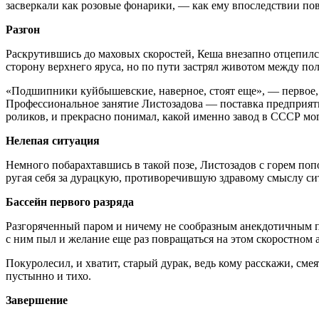
засверкали как розовые фонарики, — как ему впоследствии п
Разгон
Раскрутившись до маховых скоростей, Кеша внезапно отцепился
сторону верхнего яруса, но по пути застрял животом между 
«Подшипники куйбышевские, наверное, стоят еще», — первое, ч
Профессиональное занятие Листозадова — поставка предприяти
роликов, и прекрасно понимал, какой именно завод в СССР мо
Нелепая ситуация
Немного побарахтавшись в такой позе, Листозадов с горем поп
ругая себя за дурацкую, противоречившую здравому смыслу си
Бассейн первого разряда
Разгоряченный паром и ничему не сообразным анекдотичным п
с ним пыл и желание еще раз повращаться на этом скоростном 
Покуролесил, и хватит, старый дурак, ведь кому расскажи, смея
пустынно и тихо.
Завершение