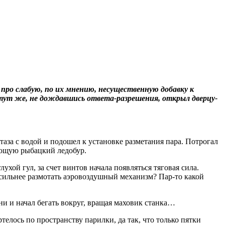
ро слабую, по их мнению, несущественную добавку к
тут же, не дождавшись ответа-разрешения, открыл дверцу-
аза с водой и подошел к установке разметания пара. Потрогал
ающую рыбацкий ледобур.
хой гул, за счет винтов начала появляться тяговая сила.
осильнее размотать аэровоздушный механизм? Пар-то какой
ни и начал бегать вокруг, вращая маховик станка…
телось по пространству парилки, да так, что только пятки