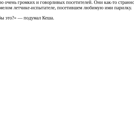
еро очень громких и говорливых посетителей. Они как-то стран
 смелом летчике-испытателе, посетившем любимую ими парилку.
бы это?» — подумал Кеша.