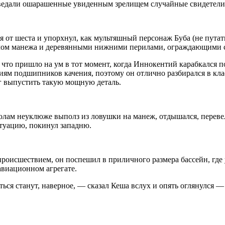
оведали ошарашенные увиденным зрелищем случайные свидетели
 от шеста и упорхнул, как мультяшный персонаж Буба (не путат
полом манежа и деревянными нижними перилами, ограждающими 
то пришло на ум в тот момент, когда Иннокентий карабкался по 
ям подшипников качения, поэтому он отлично разбирался в кла
г выпустить такую мощную деталь.
олам неуклюже выполз из ловушки на манеж, отдышался, перевел
туацию, покинул западню.
роисшествием, он поспешил в приличного размера бассейн, где
авиационном агрегате.
ться станут, наверное, — сказал Кеша вслух и опять оглянулся —