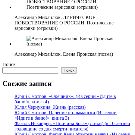
Александр Михайлюк. ЛИРИЧЕСКОЕ
ПОВЕСТВОВАНИЕ О РОССИИ. Поэтические
зарисовки (отрывки)
Александр Михайлюк. Елена Пронская (поэма)
Поиск
Поиск
Свежие записи
Юрий Смотров. «Орешник». (Из серии «Идите в
баню!», книга 4)
Юлия Чернухина. Жизнь (рассказ)
Юрий Смотров. Парение по-шамански (Из серии
«Идите в баню!», книга 3)
Фазиль Искандер. «Причина Бога» (стихи) (к 10-летней
годовщине со дня смерти писателя)
Юрий Смотров. Факир Кеша (фэнтези наяву). (Из серии