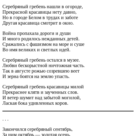
Серебряный гребень нашли в огороде,
Прекрасной красавицы нету давно,
Но в городе Белом в трудах и заботе
Другая красавица смотрит в окно.
Война пропахала дороги и души
И много родилось нежданных детей.
Сражались с фашизмом на море и суше
Во имя великих и светлых идей.
Серебряный гребень остался в музее.
Любви бескорыстной ничтожная часть.
Так в августе рожью созревшею веет
И зерна боятся на землю упасть.
Серебряный гребень красавицы милой
Прекраснее клятв и заученных слов.
И ветер шумит над забытой могилой,
Лаская бока удивленных коров.
. . .
Закончился серебряный сентябрь,
За ним октябрь — золотая осень.